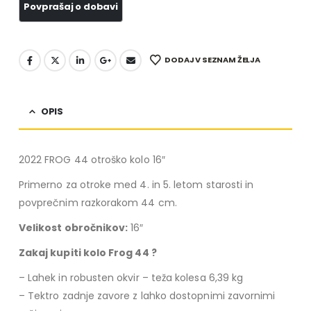
DODAJ V SEZNAM ŽELJA
OPIS
2022 FROG 44 otroško kolo 16″
Primerno za otroke med 4. in 5. letom starosti in
povprečnim razkorakom 44 cm.
Velikost obročnikov:
16″
Zakaj kupiti kolo Frog 44 ?
– Lahek in robusten okvir – teža kolesa 6,39 kg
– Tektro zadnje zavore z lahko dostopnimi zavornimi