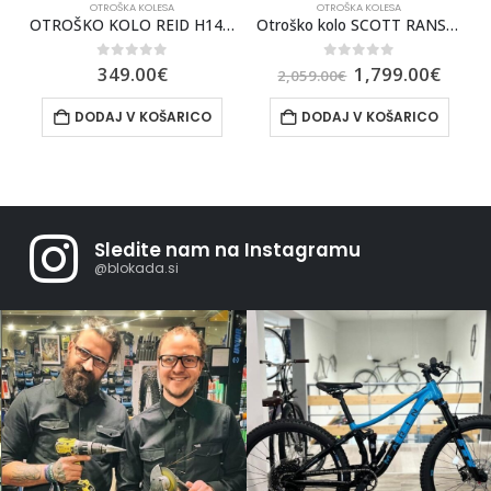
OTROŠKA KOLESA
OTROŠKA KOLESA
OLO REID H14 ZELEN
Otroško kolo SCOTT RANSOM 400 2025
OTROŠKO KOLO BEMOOV M14
0
out of 5
0
out of 5
1,799.00
€
369.00
€
2,059.00
€
DODAJ V KOŠARICO
IZBERITE MOŽNOSTI
Sledite nam na Instagramu
@blokada.si