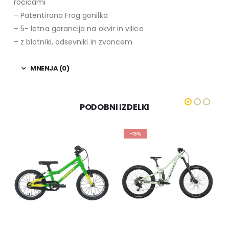
ročicami
– Patentirana Frog gonilka
– 5- letna garancija na okvir in vilice
– z blatniki, odsevniki in zvoncem
MNENJA (0)
PODOBNI IZDELKI
-13%