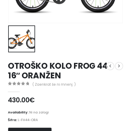
OTROŠKO KOLO FROG 44
16″ ORANŽEN
( Zaenkrat še ni mnenj. )
0
out of 5
430.00
€
Availability:
Ni na zalogi
Šifra:
L-FH44-ORA