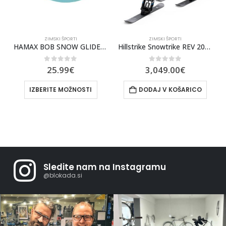
ZIMSKI ŠPORTI
ZIMSKI ŠPORTI
HAMAX BOB SNOW GLIDER Z ZAVORO
Hillstrike Snowtrike REV 2023
0
out of 5
0
out of 5
25.99
€
3,049.00
€
IZBERITE MOŽNOSTI
DODAJ V KOŠARICO
Sledite nam na Instagramu
@blokada.si