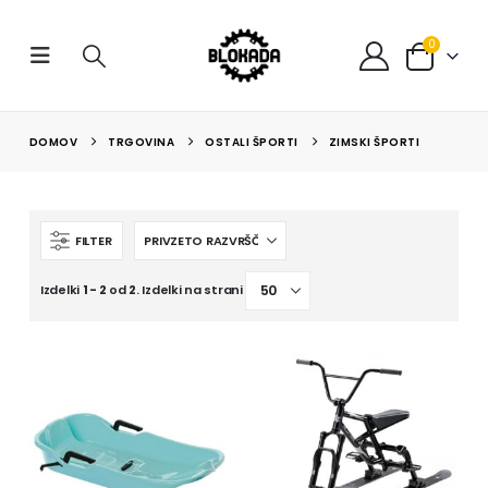
0
DOMOV
TRGOVINA
OSTALI ŠPORTI
ZIMSKI ŠPORTI
FILTER
Izdelki
1 - 2
od
2
. Izdelki na strani