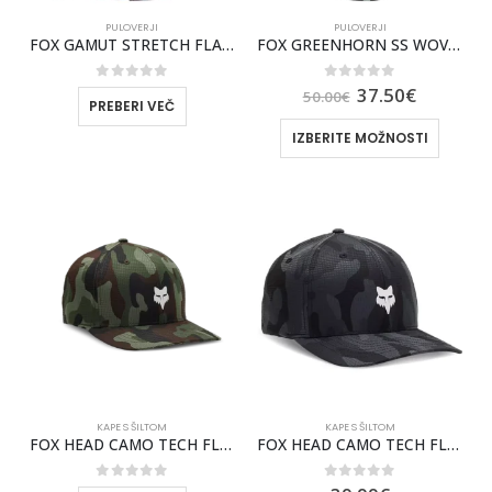
PULOVERJI
PULOVERJI
FOX GAMUT STRETCH FLANNEL [CRNBRY]
FOX GREENHORN SS WOVEN SRAJCA S KRATKIMI ROKAVI
0
out of 5
0
out of 5
37.50
€
50.00
€
PREBERI VEČ
IZBERITE MOŽNOSTI
KAPE S ŠILTOM
KAPE S ŠILTOM
FOX HEAD CAMO TECH FLEXFIT KAPA
FOX HEAD CAMO TECH FLEXFIT ŠILT KAPA FOX [BLK CAM]
0
out of 5
0
out of 5