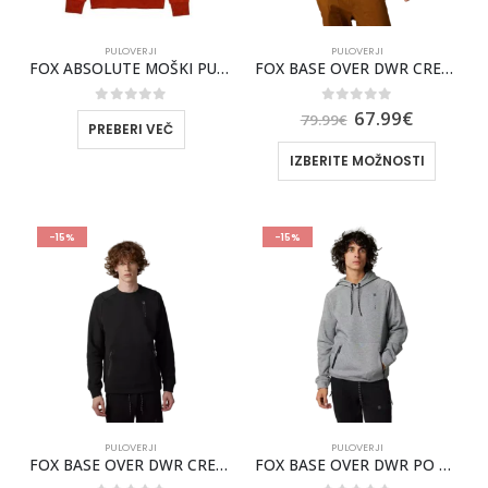
PULOVERJI
PULOVERJI
FOX ABSOLUTE MOŠKI PULOVER S KAPUCO [COC]
FOX BASE OVER DWR CREW MOŠKI PULOVER
0
out of 5
0
out of 5
67.99
€
79.99
€
PREBERI VEČ
IZBERITE MOŽNOSTI
-15%
-15%
PULOVERJI
PULOVERJI
FOX BASE OVER DWR CREW MOŠKI PULOVER [BLK]
FOX BASE OVER DWR PO FLC [HTR GRAPH]