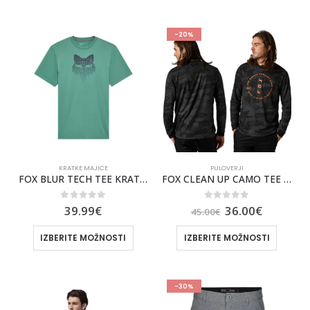
-20%
KRATKE MAJICE
PULOVERJI
FOX BLUR TECH TEE KRATKA MAJICA
FOX CLEAN UP CAMO TEE MAJICA Z DOLGIMI ROKAVI
0
out of 5
0
out of 5
39.99
€
36.00
€
45.00
€
IZBERITE MOŽNOSTI
IZBERITE MOŽNOSTI
-30%