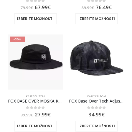
0
out of 5
0
out of 5
67.99
€
76.49
€
79.99
€
89.99
€
IZBERITE MOŽNOSTI
IZBERITE MOŽNOSTI
-30%
KAPE S ŠILTOM
KAPE S ŠILTOM
FOX BASE OVER MOŠKA KAPA [BLK]
FOX Base Over Tech Adjustable Hat [BLK CAM]
0
out of 5
0
out of 5
27.99
€
34.99
€
39.99
€
IZBERITE MOŽNOSTI
IZBERITE MOŽNOSTI