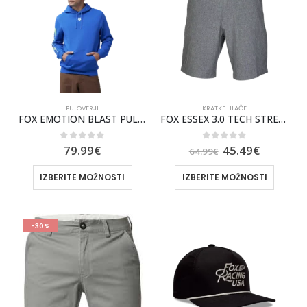
PULOVERJI
KRATKE HLAČE
FOX EMOTION BLAST PULOVER S KAPUCO [BLU]
FOX ESSEX 3.0 TECH STRECH MOŠKE KRATKE HLAČE FOX [HTR GRAPH]
0
out of 5
0
out of 5
79.99
€
45.49
€
64.99
€
IZBERITE MOŽNOSTI
IZBERITE MOŽNOSTI
-30%