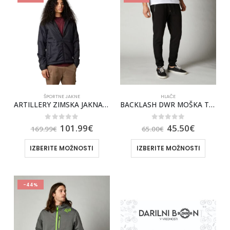
ŠPORTNE JAKNE
HLAČE
ARTILLERY ZIMSKA JAKNA FOX [BLK]
BACKLASH DWR MOŠKA TRENIRKA FOX [BLK]
0
out of 5
0
out of 5
101.99
€
45.50
€
169.99
€
65.00
€
IZBERITE MOŽNOSTI
IZBERITE MOŽNOSTI
-44%