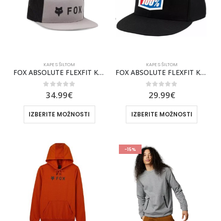
KAPE S ŠILTOM
KAPE S ŠILTOM
FOX ABSOLUTE FLEXFIT KAPA S ŠILTOM [STL GRY]
FOX ABSOLUTE FLEXFIT KAPA S ŠILTOM [STL GRY] (Kopija)
0
out of 5
0
out of 5
34.99
€
29.99
€
IZBERITE MOŽNOSTI
IZBERITE MOŽNOSTI
-15%