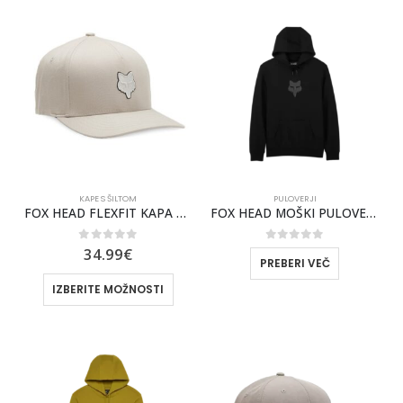
KAPE S ŠILTOM
PULOVERJI
FOX HEAD FLEXFIT KAPA S ŠILTOM [VIN WHT]
FOX HEAD MOŠKI PULOVER S KAPUCO [BLK/BLK]
0
out of 5
0
out of 5
34.99
€
PREBERI VEČ
IZBERITE MOŽNOSTI