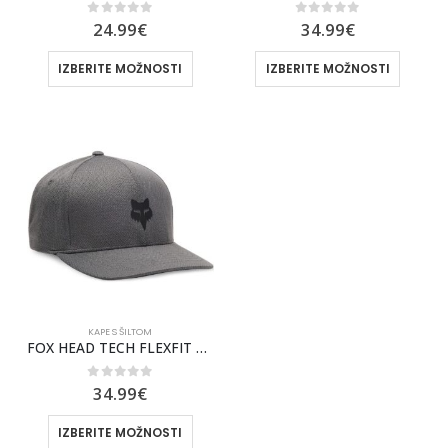
0
out of 5
0
out of 5
24.99
€
34.99
€
IZBERITE MOŽNOSTI
IZBERITE MOŽNOSTI
KAPE S ŠILTOM
FOX HEAD TECH FLEXFIT KAPA S ŠILTOM [STL GRY]
0
out of 5
34.99
€
IZBERITE MOŽNOSTI