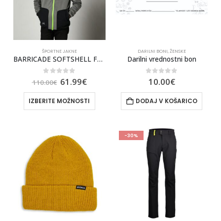
ŠPORTNE JAKNE
DARILNI BONI
,
ŽENSKE
BARRICADE SOFTSHELL FLEECE [PTR]
Darilni vrednostni bon
0
out of 5
0
out of 5
61.99
€
10.00
€
110.00
€
IZBERITE MOŽNOSTI
DODAJ V KOŠARICO
-30%