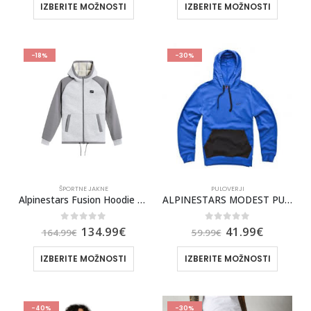
IZBERITE MOŽNOSTI
IZBERITE MOŽNOSTI
-18%
-30%
ŠPORTNE JAKNE
PULOVERJI
Alpinestars Fusion Hoodie grey
ALPINESTARS MODEST PULLOVER FLEECE [BLUE]
0
out of 5
0
out of 5
134.99
€
41.99
€
164.99
€
59.99
€
IZBERITE MOŽNOSTI
IZBERITE MOŽNOSTI
-40%
-30%