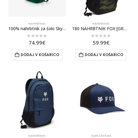
NAHRBTNIKI
NAHRBTNIKI
100% nahrbtnik za šolo Skycap Backpack Forest
180 NAHRBTNIK FOX [GRN CAM]
0
out of 5
0
out of 5
74.99
€
59.99
€
DODAJ V KOŠARICO
DODAJ V KOŠARICO
NAHRBTNIKI
KAPE S ŠILTOM