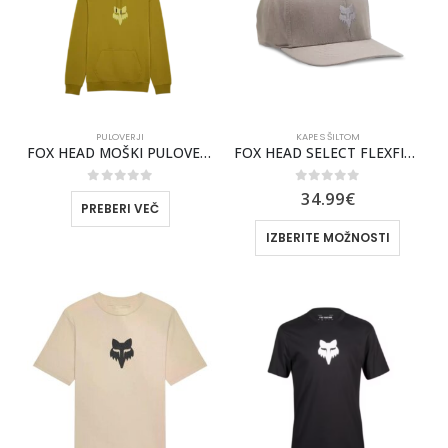
PULOVERJI
KAPE S ŠILTOM
FOX HEAD MOŠKI PULOVER S KAPUCO [MUST]
FOX HEAD SELECT FLEXFIT KAPA S ŠILTOM [STL GRY]
0
out of 5
0
out of 5
34.99
€
PREBERI VEČ
IZBERITE MOŽNOSTI