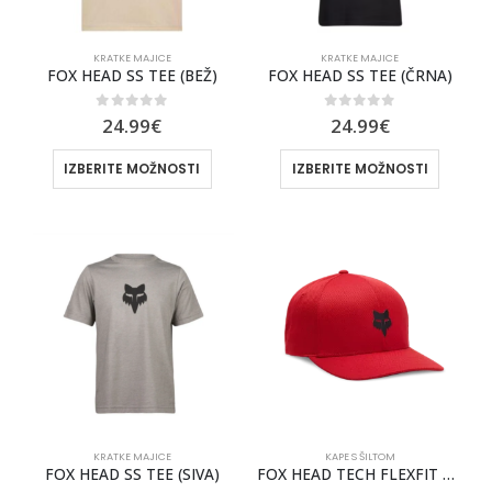
KRATKE MAJICE
KRATKE MAJICE
FOX HEAD SS TEE (BEŽ)
FOX HEAD SS TEE (ČRNA)
0
out of 5
0
out of 5
24.99
€
24.99
€
IZBERITE MOŽNOSTI
IZBERITE MOŽNOSTI
KRATKE MAJICE
KAPE S ŠILTOM
FOX HEAD SS TEE (SIVA)
FOX HEAD TECH FLEXFIT KAPA S ŠILTOM [RD]