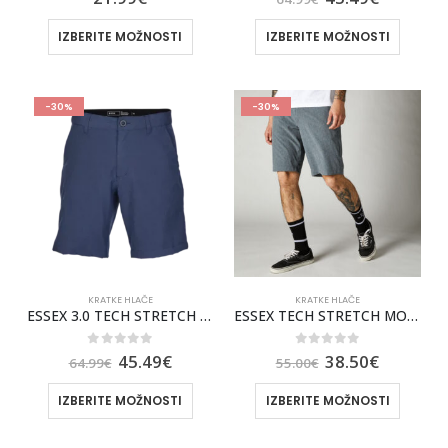
IZBERITE MOŽNOSTI
IZBERITE MOŽNOSTI
-30%
-30%
KRATKE HLAČE
KRATKE HLAČE
ESSEX 3.0 TECH STRETCH MOŠKE KRATKE HLAČE FOX [HTR DP CBLT]
ESSEX TECH STRETCH MOŠKE KRATKE HLAČE FOX 21″ [HTR GRAPH]
0
out of 5
0
out of 5
45.49
€
38.50
€
64.99
€
55.00
€
IZBERITE MOŽNOSTI
IZBERITE MOŽNOSTI