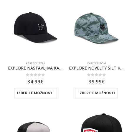
KAPE S ŠILTOM
KAPE S ŠILTOM
EXPLORE NASTAVLJIVA KAPA S ŠILTOM FOX [BLK] OS
EXPLORE NOVELTY ŠILT KAPA FOX [GMTL]
0
out of 5
0
out of 5
34.99
€
39.99
€
IZBERITE MOŽNOSTI
IZBERITE MOŽNOSTI