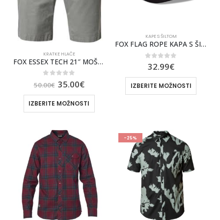
KAPE S ŠILTOM
FOX FLAG ROPE KAPA S ŠILTOM [BLK]
KRATKE HLAČE
FOX ESSEX TECH 21″ MOŠKE KRATKE HLAČE [PTR]
0
out of 5
32.99
€
0
out of 5
35.00
€
50.00
€
IZBERITE MOŽNOSTI
IZBERITE MOŽNOSTI
-25%