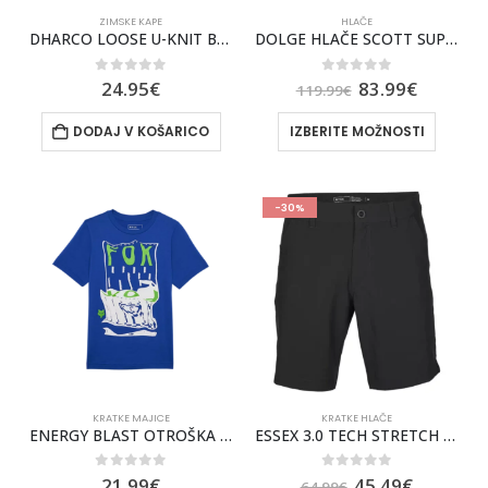
ZIMSKE KAPE
HLAČE
DHARCO LOOSE U-KNIT BEANIE ZIMSKA KAPA
DOLGE HLAČE SCOTT SUPPORT FACTORY TEAM
0
out of 5
0
out of 5
24.95
€
83.99
€
119.99
€
DODAJ V KOŠARICO
IZBERITE MOŽNOSTI
-30%
KRATKE MAJICE
KRATKE HLAČE
ENERGY BLAST OTROŠKA KRATKA MAJICA
ESSEX 3.0 TECH STRETCH MOŠKE KRATKE HLAČE FOX [BLK]
0
out of 5
0
out of 5
21.99
€
45.49
€
64.99
€