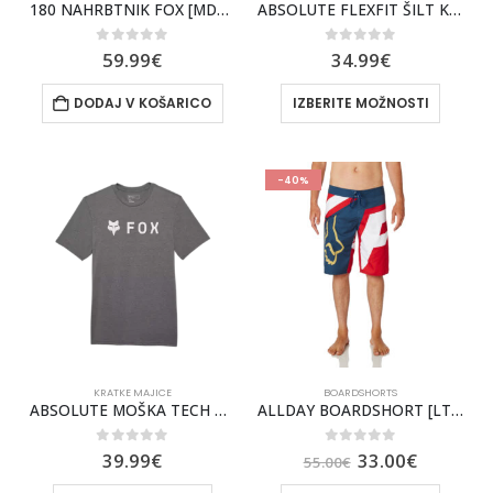
180 NAHRBTNIK FOX [MDNT]
ABSOLUTE FLEXFIT ŠILT KAPA FOX Z MREŽICO [MDNT]
0
out of 5
0
out of 5
59.99
€
34.99
€
DODAJ V KOŠARICO
IZBERITE MOŽNOSTI
-40%
KRATKE MAJICE
BOARDSHORTS
ABSOLUTE MOŠKA TECH KRATKA MAJICA FOX [HTR GRAPH]
ALLDAY BOARDSHORT [LT INDO]
0
out of 5
0
out of 5
39.99
€
33.00
€
55.00
€