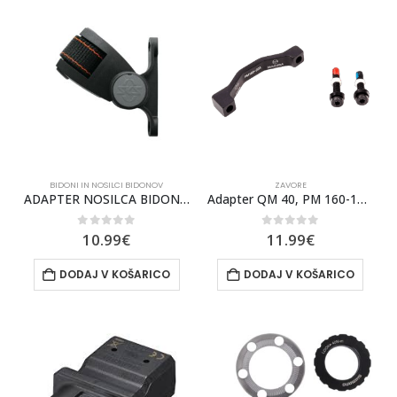
BIDONI IN NOSILCI BIDONOV
ZAVORE
ADAPTER NOSILCA BIDONA SKS POWERSTRAP QR
Adapter QM 40, PM 160-180 / PM 140-160
0
out of 5
0
out of 5
10.99
€
11.99
€
DODAJ V KOŠARICO
DODAJ V KOŠARICO