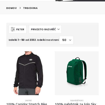
DOMOV
TRGOVINA
FILTER
Izdelki
1 - 50
od
2332
. Izdelki na strani
JAKNE
NAHRBTNIKI
100% Corridor Stretch Bike Windbreaker Men
100% nahrbtnik za šolo Skycap Backpack Forest