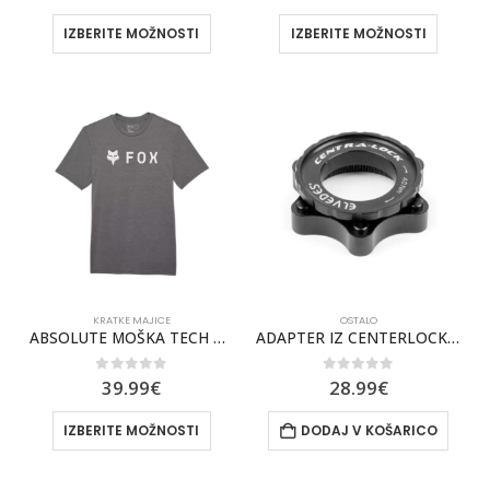
IZBERITE MOŽNOSTI
IZBERITE MOŽNOSTI
KRATKE MAJICE
OSTALO
ABSOLUTE MOŠKA TECH KRATKA MAJICA FOX [HTR GRAPH]
ADAPTER IZ CENTERLOCK NA 6-BOLT ELVEDE
0
out of 5
0
out of 5
39.99
€
28.99
€
IZBERITE MOŽNOSTI
DODAJ V KOŠARICO