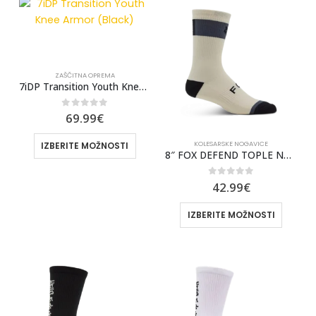
ZAŠČITNA OPREMA
7iDP Transition Youth Knee Armor (Black)
0
out of 5
69.99
€
KOLESARSKE NOGAVICE
IZBERITE MOŽNOSTI
8″ FOX DEFEND TOPLE NOGAVICE [CRM]
0
out of 5
42.99
€
IZBERITE MOŽNOSTI