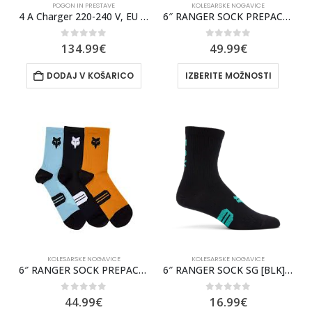
POGON IN PRESTAVE
KOLESARSKE NOGAVICE
4 A Charger 220-240 V, EU (BPC3400)
6″ RANGER SOCK PREPACK MULTI [BLK/MUL] SP26 MTB
0
out of 5
0
out of 5
134.99
€
49.99
€
DODAJ V KOŠARICO
IZBERITE MOŽNOSTI
KOLESARSKE NOGAVICE
KOLESARSKE NOGAVICE
6″ RANGER SOCK PREPACK MULTI [CL1] FA25 MTB
6″ RANGER SOCK SG [BLK] SP25 MTB
0
out of 5
0
out of 5
44.99
€
16.99
€