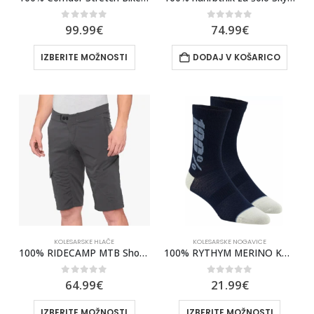
0
out of 5
0
out of 5
99.99
€
74.99
€
IZBERITE MOŽNOSTI
DODAJ V KOŠARICO
KOLESARSKE HLAČE
KOLESARSKE NOGAVICE
100% RIDECAMP MTB Shorts Charcoal
100% RYTHYM MERINO KOLESARSKE NOGAVICE
0
out of 5
0
out of 5
64.99
€
21.99
€
IZBERITE MOŽNOSTI
IZBERITE MOŽNOSTI