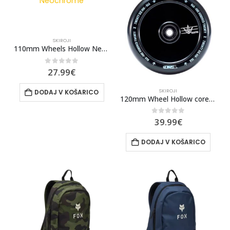
SKIROJI
110mm Wheels Hollow Neochrome
0
out of 5
27.99
€
SKIROJI
DODAJ V KOŠARICO
120mm Wheel Hollow core Pu26
0
out of 5
39.99
€
DODAJ V KOŠARICO