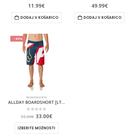
0
out of 5
0
out of 5
11.99
€
49.99
€
DODAJ V KOŠARICO
DODAJ V KOŠARICO
-40%
BOARDSHORTS
ALLDAY BOARDSHORT [LT INDO]
0
out of 5
33.00
€
55.00
€
IZBERITE MOŽNOSTI