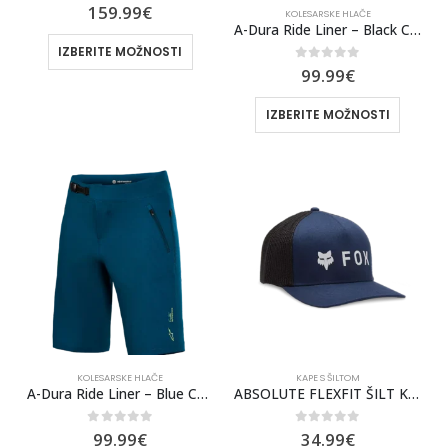
0
out of 5
159.99
€
KOLESARSKE HLAČE
A-Dura Ride Liner – Black Cycling Shorts | Alpinestars®
IZBERITE MOŽNOSTI
0
out of 5
99.99
€
IZBERITE MOŽNOSTI
KOLESARSKE HLAČE
KAPE S ŠILTOM
A-Dura Ride Liner – Blue Cycling Shorts | Alpinestars®
ABSOLUTE FLEXFIT ŠILT KAPA FOX Z MREŽICO [MDNT]
0
out of 5
0
out of 5
99.99
€
34.99
€