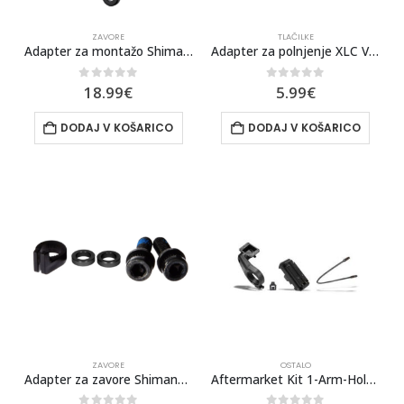
ZAVORE
TLAČILKE
Adapter za montažo Shimano Di2 menjalnika
Adapter za polnjenje XLC Valve Adapter, AV to DV/SV PU-X07
0
out of 5
0
out of 5
18.99
€
5.99
€
DODAJ V KOŠARICO
DODAJ V KOŠARICO
ZAVORE
OSTALO
Adapter za zavore Shimano PM-PM 200 mm -> 203 mm (SM-MA-F203P/PL2)
Aftermarket Kit 1-Arm-Holder 35,0 mm (BDSYYYY)