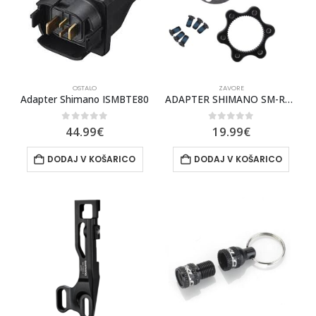
OSTALO
ZAVORE
Adapter Shimano ISMBTE80
ADAPTER SHIMANO SM-RTAD05, IZ CENTERLOCK NA 6-VIJAKOV
0
out of 5
0
out of 5
44.99
€
19.99
€
DODAJ V KOŠARICO
DODAJ V KOŠARICO