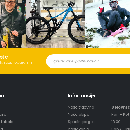
ste
h, razprodajah in
un
Informacije
Naša trgovina
Delovni 
čila
Naša ekipa
Pon – Pet 
e tabele
Splošni pogoji
18:00
ja
poslovanja
Sob / 09:0