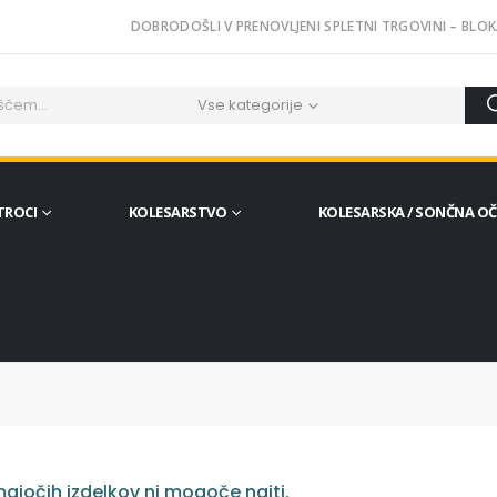
DOBRODOŠLI V PRENOVLJENI SPLETNI TRGOVINI – BLOK
Vse kategorije
TROCI
KOLESARSTVO
KOLESARSKA / SONČNA O
ajočih izdelkov ni mogoče najti.