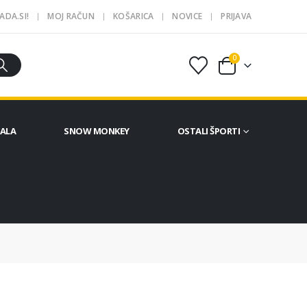
ADA.SI!
MOJ RAČUN
KOŠARICA
NOVICE
PRIJAVA
0
ČALA
SNOW MONKEY
OSTALI ŠPORTI