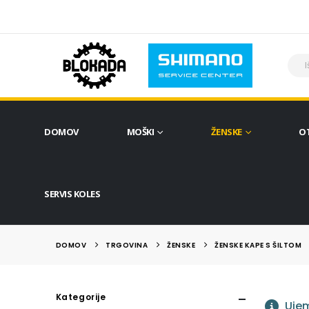
DOMOV
MOŠKI
ŽENSKE
O
SERVIS KOLES
DOMOV
TRGOVINA
ŽENSKE
ŽENSKE KAPE S ŠILTOM
Kategorije
Ujem