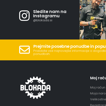
Sledite nam na
Instagramu
@blokada.si
Prejmite posebne ponudbe in popu
Pridobite vse najnovejše informacije o dogodki
ponudbah.
Moj rač
Moj račun
Moja naro
Velikostn
Registraci