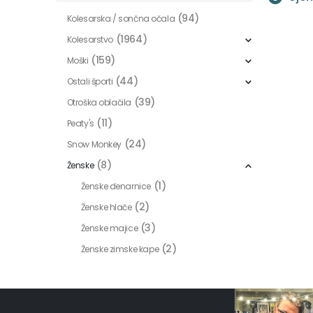
(94)
Kolesarska / sončna očala
(1964)
Kolesarstvo
(159)
Moški
(44)
Ostali športi
(39)
Otroška oblačila
(11)
Peaty's
(24)
Snow Monkey
(8)
Ženske
(1)
Ženske denarnice
(2)
Ženske hlače
(3)
Ženske majice
(2)
Ženske zimske kape