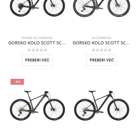
KOLESA
,
XC/ HARDTAIL
XC/ HARDTAIL
GORSKO KOLO SCOTT SCALE 930 2026
GORSKO KOLO SCOTT SCALE 930 MODER 2025
0
out of 5
0
out of 5
PREBERI VEČ
PREBERI VEČ
-8%