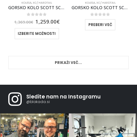
KOLESA
,
XC/ HARDTAIL
KOLESA
,
XC/ HARDTAIL
GORSKO KOLO SCOTT SCALE 935 2026
GORSKO KOLO SCOTT SCALE 940 2026
0
out of 5
0
out of 5
1,259.00
€
1,369.00
€
PREBERI VEČ
IZBERITE MOŽNOSTI
PRIKAŽI VEČ...
Sledite nam na Instagramu
@blokada.si