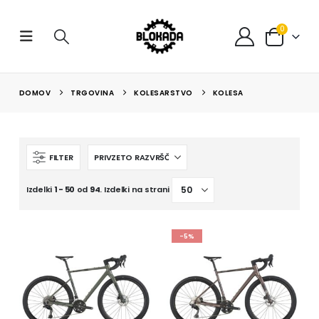
0
DOMOV
TRGOVINA
KOLESARSTVO
KOLESA
FILTER
Izdelki
1 - 50
od
94
. Izdelki na strani
-5%