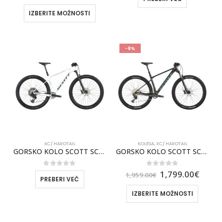
IZBERITE MOŽNOSTI
-8%
XC/ HARDTAIL
KOLESA
,
XC/ HARDTAIL
GORSKO KOLO SCOTT SCALE 910 2026
GORSKO KOLO SCOTT SCALE 920 2026
0
out of 5
0
out of 5
1,799.00
€
1,959.00
€
PREBERI VEČ
IZBERITE MOŽNOSTI