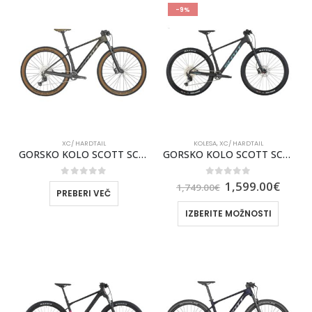
-9%
XC/ HARDTAIL
KOLESA
,
XC/ HARDTAIL
GORSKO KOLO SCOTT SCALE 925 2025
GORSKO KOLO SCOTT SCALE 925 2026
0
out of 5
0
out of 5
1,599.00
€
1,749.00
€
PREBERI VEČ
IZBERITE MOŽNOSTI