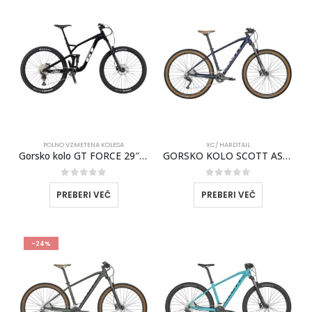
POLNO VZMETENA KOLESA
XC/ HARDTAIL
Gorsko kolo GT FORCE 29″ SPORT Black 2025
GORSKO KOLO SCOTT ASPECT 920 2024
0
out of 5
0
out of 5
PREBERI VEČ
PREBERI VEČ
-24%