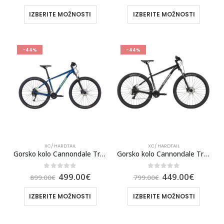
IZBERITE MOŽNOSTI
IZBERITE MOŽNOSTI
-44%
-44%
XC/ HARDTAIL
XC/ HARDTAIL
Gorsko kolo Cannondale Trail 6 23 ABB
Gorsko kolo Cannondale Trail 7 23 BLK
0
out of 5
0
out of 5
499.00
€
449.00
€
899.00
€
799.00
€
IZBERITE MOŽNOSTI
IZBERITE MOŽNOSTI