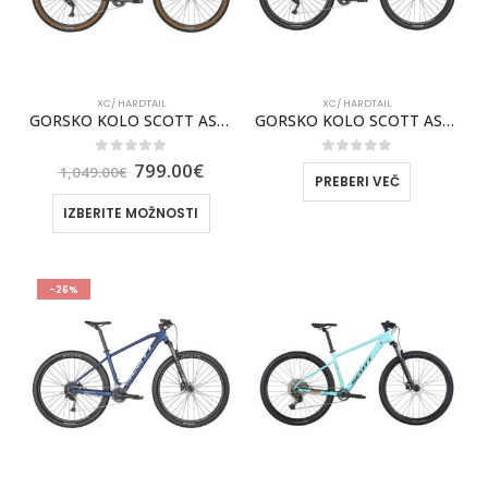
XC/ HARDTAIL
XC/ HARDTAIL
GORSKO KOLO SCOTT ASPECT 930 ČRNA 2024
GORSKO KOLO SCOTT ASPECT 930 MODER 2024
0
out of 5
0
out of 5
799.00
€
1,049.00
€
PREBERI VEČ
IZBERITE MOŽNOSTI
-26%