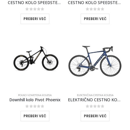
CESTNO KOLO SPEEDSTER GRAVEL 10 25 SCOTT
CESTNO KOLO SPEEDSTER GRAVEL 30 25 SCOTT
0
out of 5
0
out of 5
PREBERI VEČ
PREBERI VEČ
POLNO VZMETENA KOLESA
ELEKTRIČNA CESTNA KOLESA
Downhill kolo Pivot Phoenix
ELEKTRIČNO CESTNO KOLO SCOTT ADDICT ERIDE 20 2023
0
out of 5
0
out of 5
PREBERI VEČ
PREBERI VEČ