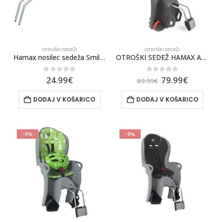
OTROŠKI SEDEŽI
OTROŠKI SEDEŽI
Hamax nosilec sedeža Smiley, Kiss, Sleepy za majhne okvirje
OTROŠKI SEDEŽ HAMAX AMIGA SIVA/RDEČA
0
out of 5
0
out of 5
24.99
€
79.99
€
89.99
€
DODAJ V KOŠARICO
DODAJ V KOŠARICO
-11%
-11%