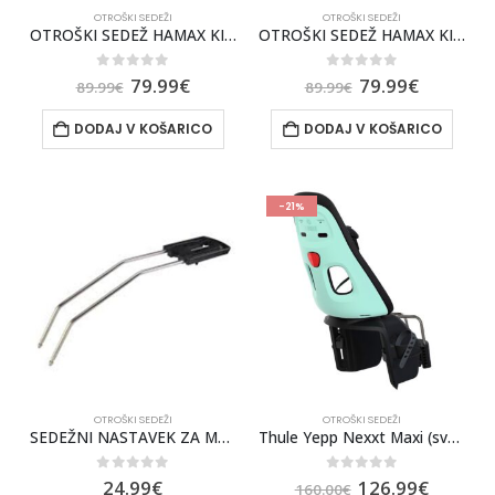
OTROŠKI SEDEŽI
OTROŠKI SEDEŽI
OTROŠKI SEDEŽ HAMAX KISS S ČELADO SIV/ZELEN
OTROŠKI SEDEŽ HAMAX KISS SIVA/ČRNA PODLOGA
0
out of 5
0
out of 5
79.99
€
79.99
€
89.99
€
89.99
€
DODAJ V KOŠARICO
DODAJ V KOŠARICO
-21%
OTROŠKI SEDEŽI
OTROŠKI SEDEŽI
SEDEŽNI NASTAVEK ZA MAJHNE OKVIRJE KOLES ZA HAMAX ZENITH
Thule Yepp Nexxt Maxi (svetlo moder)
0
out of 5
0
out of 5
24.99
€
126.99
€
160.00
€