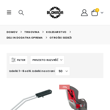
0
DOMOV
TRGOVINA
KOLESARSTVO
DELI IN DODATNA OPREMA
OTROŠKI SEDEŽI
FILTER
Izdelki
1 - 6
od
6
. Izdelki na strani
-11%