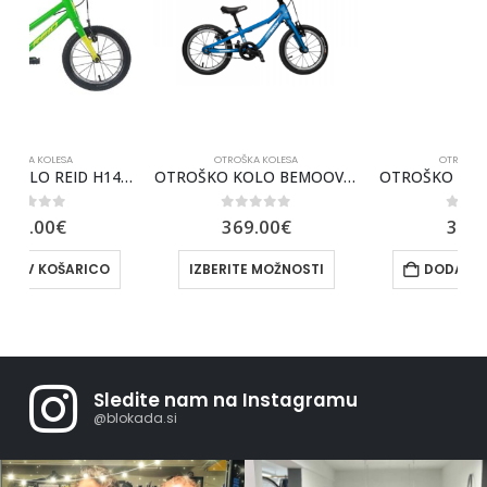
OTROŠKA KOLESA
OTROŠKA KOLESA
OLO REID H14 ZELEN
OTROŠKO KOLO BEMOOV M14
OTROŠKO KOLO REID H16 – MODRO
0
out of 5
0
out of 5
369.00
€
349.00
€
IZBERITE MOŽNOSTI
DODAJ V KOŠARICO
Sledite nam na Instagramu
@blokada.si