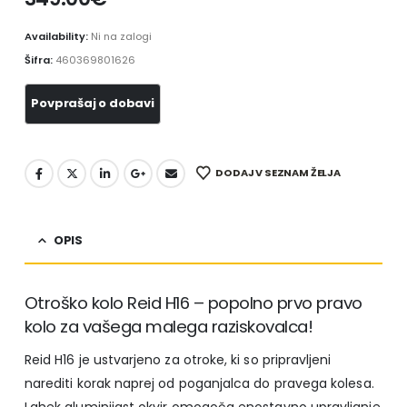
Availability:
Ni na zalogi
Šifra:
460369801626
DODAJ V SEZNAM ŽELJA
OPIS
Otroško kolo Reid H16 – popolno prvo pravo
kolo za vašega malega raziskovalca!
Reid H16 je ustvarjeno za otroke, ki so pripravljeni
narediti korak naprej od poganjalca do pravega kolesa.
Lahek aluminijast okvir omogoča enostavno upravljanje