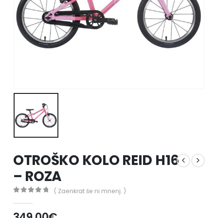
OTROŠKO KOLO REID H16
– ROZA
( Zaenkrat še ni mnenj. )
0
out of 5
349.00
€