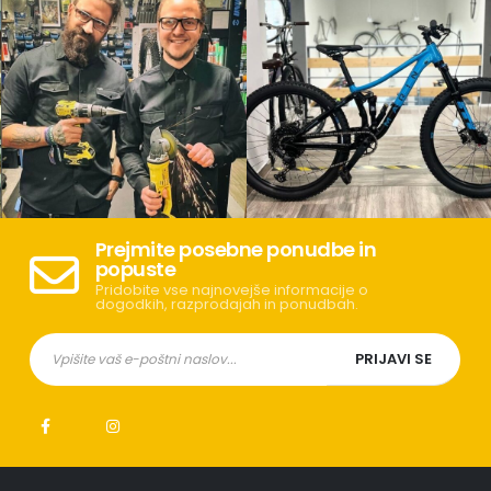
Prejmite posebne ponudbe in
popuste
Pridobite vse najnovejše informacije o
dogodkih, razprodajah in ponudbah.