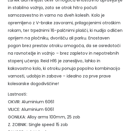
in stabilno vožnjo, zato se otrok hitro počuti
samozavestno in varno na dveh kolesih. Kolo je
opremljeno z V-brake zavorami, prilagojenimi otroškim
rokam, ter trpežnimi 16-palčnimi plašči, ki nudijo odličen
oprijem na pločniku, dvorišču ali parku. Enostaven
pogon brez prestav otroku omogoča, da se osredotoči
na ravnotežje in vožnjo – brez zapletov in nepotrebnih
stopenj učenja. Reid H16 je zanesljivo, lahko in
kakovostno kolo, ki otroku ponuja popolno kombinacijo
varnosti, udobja in zabave – idealno za prve prave
kolesarske dogodivščine!
Lastnosti:
OKVIR: Aluminium 6061
VILICE: Aluminium 6061
GONILKA: Alloy arms 100mm, 25 zob
Z. ZOBNIK: Single speed 15 zob