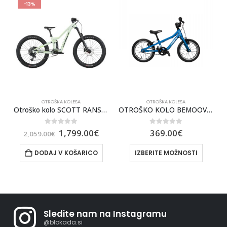
-13%
OTROŠKA KOLESA
OTROŠKA KOLESA
 BEMOOV M16
Otroško kolo SCOTT RANSOM 400 2025
OTROŠKO KOLO BEMOOV M14
0
out of 5
0
out of 5
1,799.00
€
369.00
€
2,059.00
€
DODAJ V KOŠARICO
IZBERITE MOŽNOSTI
Sledite nam na Instagramu
@blokada.si