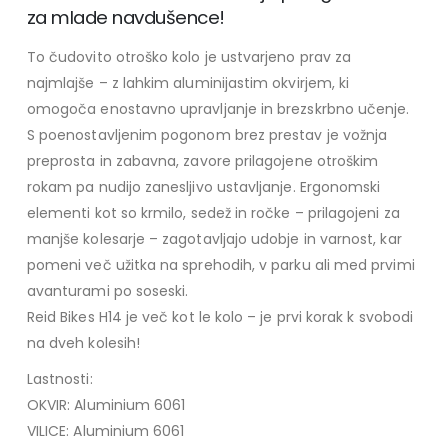
za mlade navdušence!
To čudovito otroško kolo je ustvarjeno prav za
najmlajše – z lahkim aluminijastim okvirjem, ki
omogoča enostavno upravljanje in brezskrbno učenje.
S poenostavljenim pogonom brez prestav je vožnja
preprosta in zabavna, zavore prilagojene otroškim
rokam pa nudijo zanesljivo ustavljanje. Ergonomski
elementi kot so krmilo, sedež in ročke – prilagojeni za
manjše kolesarje – zagotavljajo udobje in varnost, kar
pomeni več užitka na sprehodih, v parku ali med prvimi
avanturami po soseski.
Reid Bikes H14 je več kot le kolo – je prvi korak k svobodi
na dveh kolesih!
Lastnosti:
OKVIR: Aluminium 6061
VILICE: Aluminium 6061