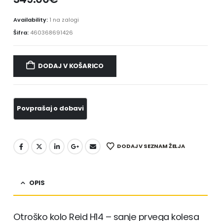
Availability:
1 na zalogi
Šifra:
460368691426
DODAJ V KOŠARICO
DODAJ V SEZNAM ŽELJA
OPIS
Otroško kolo Reid H14 – sanje prvega kolesa