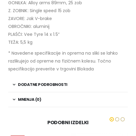
GONILKA: Alloy arms 89mm, 25 zob
Z. ZOBNIK: Single speed 15 zob
ZAVORE: Jak V-brake
OBROČNIKI: aluminij
PLAŠČI: Vee Tyre 14 x 1.5”
TEŽA: 5,5 kg
* Navedene specifikacije in oprema na sliki se lahko
razlikujejo od opreme na fizičnem kolesu. Točno
specifikacijo preverite v trgovini Blokada
DODATNE PODROBNOSTI
MNENJA (0)
PODOBNI IZDELKI