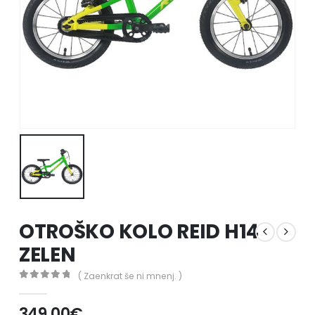
OTROŠKO KOLO REID H14
ZELEN
( Zaenkrat še ni mnenj. )
0
out of 5
349.00
€