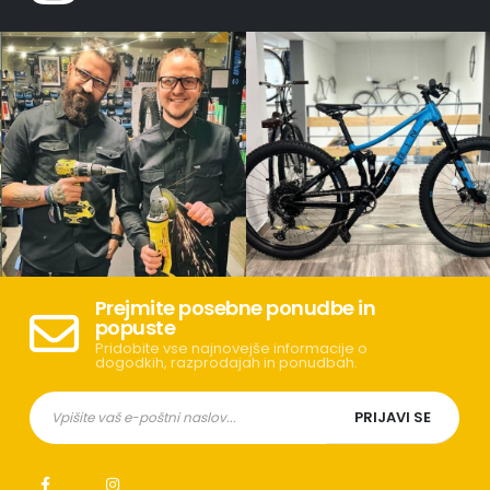
Prejmite posebne ponudbe in
popuste
Pridobite vse najnovejše informacije o
dogodkih, razprodajah in ponudbah.