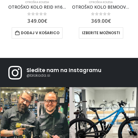
OTROŠKA KOLESA
OTROŠKA KOLESA
ŠKO KOLO REID H16 – MODRO
OTROŠKO KOLO BEMOOV M14
OTROŠKO KOLO REID H14 ZELEN
0
out of 5
0
out of 5
369.00
€
349.00
€
IZBERITE MOŽNOSTI
DODAJ V KOŠARICO
Sledite nam na Instagramu
@blokada.si