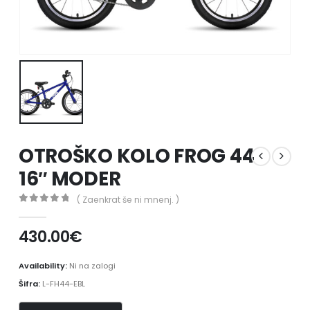
OTROŠKO KOLO FROG 44
16″ MODER
( Zaenkrat še ni mnenj. )
0
out of 5
430.00
€
Availability:
Ni na zalogi
Šifra:
L-FH44-EBL