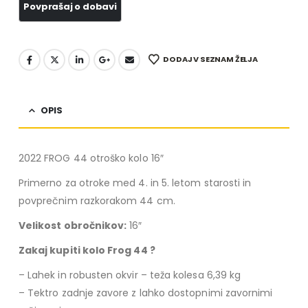
DODAJ V SEZNAM ŽELJA
OPIS
2022 FROG 44 otroško kolo 16″
Primerno za otroke med 4. in 5. letom starosti in
povprečnim razkorakom 44 cm.
Velikost obročnikov:
16″
Zakaj kupiti kolo Frog 44 ?
– Lahek in robusten okvir – teža kolesa 6,39 kg
– Tektro zadnje zavore z lahko dostopnimi zavornimi