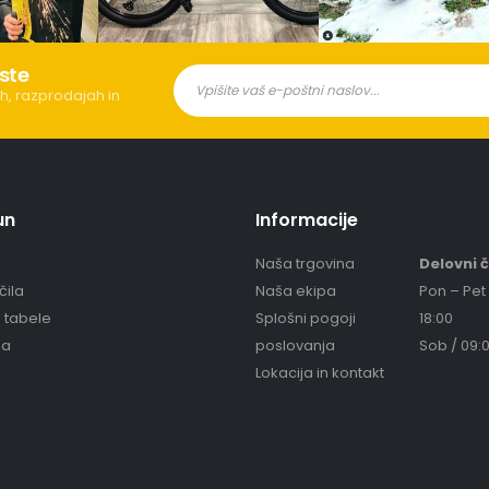
ste
h, razprodajah in
un
Informacije
Naša trgovina
Delovni 
čila
Naša ekipa
Pon – Pet 
e tabele
Splošni pogoji
18:00
ja
poslovanja
Sob / 09:0
Lokacija in kontakt