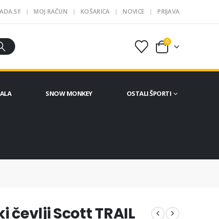
ADA.SI!
MOJ RAČUN
KOŠARICA
NOVICE
PRIJAVA
0
ČALA
SNOW MONKEY
OSTALI ŠPORTI
 čevlji Scott TRAIL