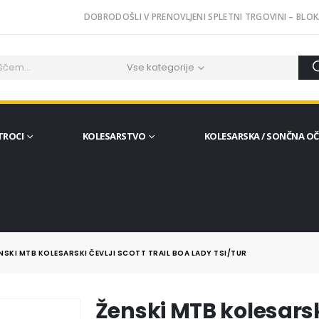
DOBRODOŠLI V PRENOVLJENI SPLETNI TRGOVINI – BLOK
Vse kategorije
TROCI
KOLESARSTVO
KOLESARSKA / SONČNA O
NSKI MTB KOLESARSKI ČEVLJI SCOTT TRAIL BOA LADY TSI/TUR
Ženski MTB kolesarski