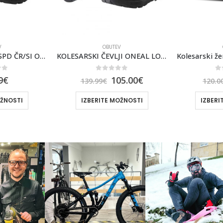
0
139.99
IZBERI
V
OBUTEV
KOLESARSKI ČEVLJI ONEAL LOAM WP SPD ČR/SI
Kolesarski ženski čevlji Ride Concepts LIVEWIRE
of 5
0
out of 5
5.00
€
75.00
€
120.00
€
OŽNOSTI
IZBERITE MOŽNOSTI