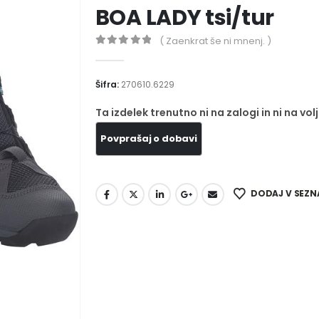
BOA LADY tsi/tur
( Zaenkrat še ni mnenj. )
0
out of 5
Šifra:
270610.6229
Ta izdelek trenutno ni na zalogi in ni na volj
DODAJ V SEZN