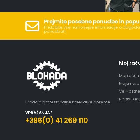
Prejmite posebne ponudbe in popu
Pridobite vse najnovejše informacije o dogodki
ponudbah.
Moj rač
Moj račun
Moja naro
Velikostn
Registraci
Prodaja profesionalne kolesarke opreme.
VPRAŠANJA?
+386(0) 41 269 110