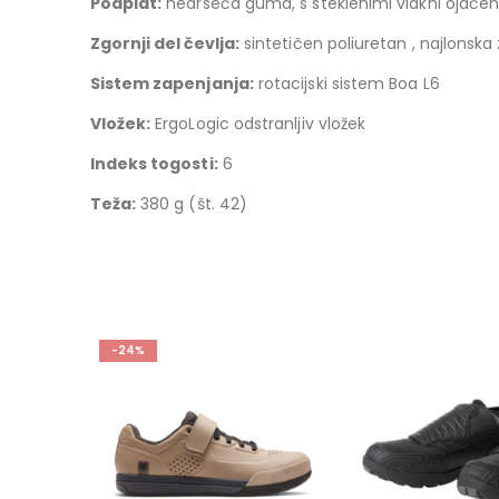
Podplat:
nedrseča guma, s steklenimi vlakni ojačen
Zgornji del čevlja:
sintetičen poliuretan , najlonsk
Sistem zapenjanja:
rotacijski sistem Boa L6
Vložek:
ErgoLogic odstranljiv vložek
Indeks togosti:
6
Teža:
380 g (št. 42)
-25%