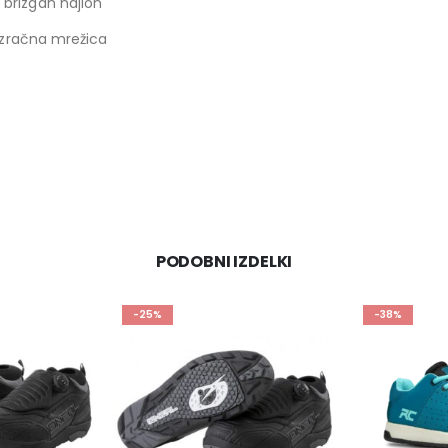
 brizgan najlon
a zračna mrežica
PODOBNI IZDELKI
-38%
-18%