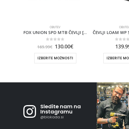
OBUTEV
OBUTE
FOX UNION SPD MTB ČEVLJI [MOC]
ČEVLJI LOAM WP SPD ČR/SI ONEAL
0
out of 5
0
out 
0
€
139.99
€
10
139.99
€
TI
IZBERITE MOŽNOSTI
IZBERITE M
Sledite nam na
Instagramu
@blokada.si