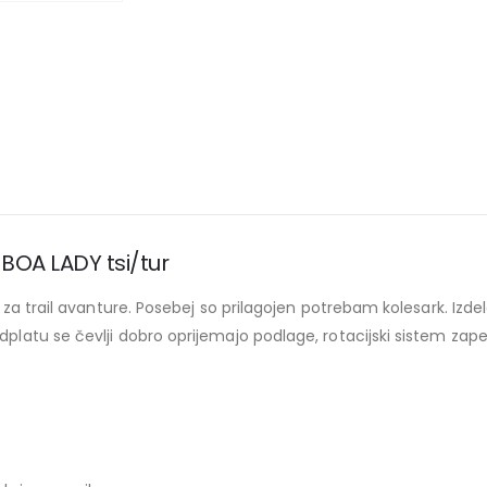
 BOA LADY tsi/tur
ra za trail avanture. Posebej so prilagojen potrebam kolesark. Izd
odplatu se čevlji dobro oprijemajo podlage, rotacijski sistem za