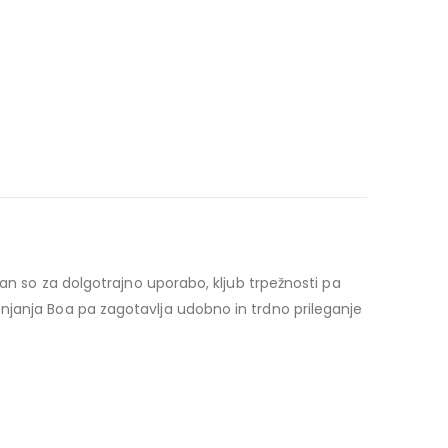
elan so za dolgotrajno uporabo, kljub trpežnosti pa
penjanja Boa pa zagotavlja udobno in trdno prileganje