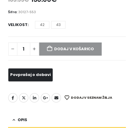
Šifra:
30127-553
VELIKOST
42
43
DODAJ V KOŠARICO
DODAJ V SEZNAM ŽELJA
OPIS