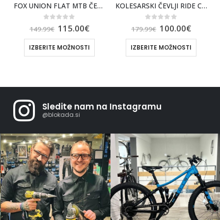
JI SPIUK OROMA BLACK
FOX UNION FLAT MTB ČEVLJI [MOC]
KOLESARSKI ČEVLJI RIDE CONCEPTS TNT
0
out of 5
0
out of 5
115.00
€
100.00
€
149.99
€
179.99
€
IZBERITE MOŽNOSTI
IZBERITE MOŽNOSTI
Sledite nam na Instagramu
@blokada.si