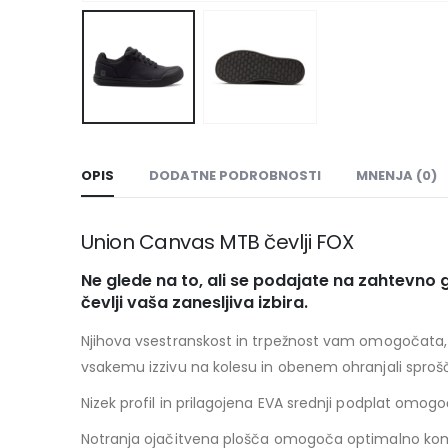
OPIS
DODATNE PODROBNOSTI
MNENJA (0)
Union Canvas MTB čevlji FOX
Ne glede na to, ali se podajate na zahtevno
čevlji vaša zanesljiva izbira.
Njihova vsestranskost in trpežnost vam omogočata, 
vsakemu izzivu na kolesu in obenem ohranjali sprošč
Nizek profil in prilagojena EVA srednji podplat omog
Notranja ojačitvena plošča omogoča optimalno kombi