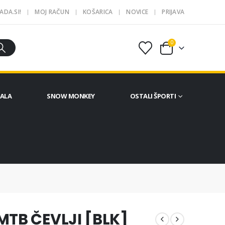
ADA.SI!
MOJ RAČUN
KOŠARICA
NOVICE
PRIJAVA
0
ČALA
SNOW MONKEY
OSTALI ŠPORTI
TB ČEVLJI [BLK]