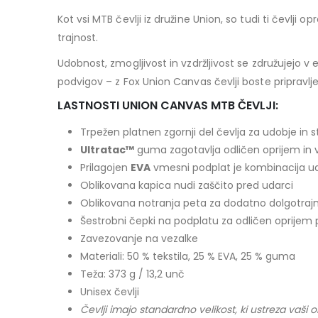
Kot vsi MTB čevlji iz družine Union, so tudi ti čevl
trajnost.
Udobnost, zmogljivost in vzdržljivost se združujejo 
podvigov – z Fox Union Canvas čevlji boste pripravljen
LASTNOSTI UNION CANVAS MTB ČEVLJI:
Trpežen platnen zgornji del čevlja za udobje in st
Ultratac™
guma zagotavlja odličen oprijem in vz
Prilagojen
EVA
vmesni podplat je kombinacija ud
Oblikovana kapica nudi zaščito pred udarci
Oblikovana notranja peta za dodatno dolgotrajn
Šestrobni čepki na podplatu za odličen oprijem
Zavezovanje na vezalke
Materiali: 50 % tekstila, 25 % EVA, 25 % guma
Teža: 373 g / 13,2 unč
Unisex čevlji
Čevlji imajo standardno velikost, ki ustreza vaši ob