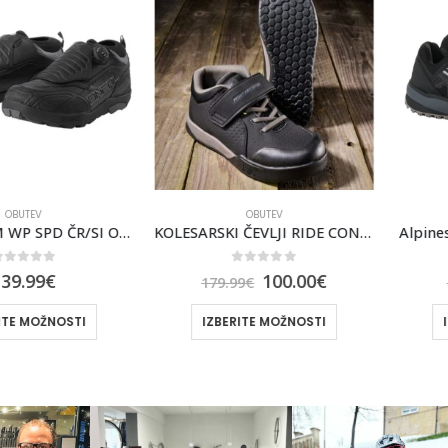
V
OBUTEV
ČEVLJI LOAM WP SPD ČR/SI ONEAL
KOLESARSKI ČEVLJI RIDE CONCEPTS TNT
Alpinestars 
of 5
0
out of 5
0
9
€
100.00
€
179.99
€
129.9
OŽNOSTI
IZBERITE MOŽNOSTI
IZBERI