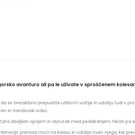
 gorsko avanturo ali pa le uživate v sproščenem koles
da se brezskrbno prepustite užitkom vožnje in udobju tudi v pr
en in trendovski videz.
očata izboljšan oprijem in občutek med pedaliranjem, hkrati pa 
nacijo prenosa moči na kolesu in udobja izven njega, kar pred