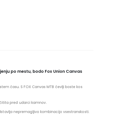
arjenju po mestu, bodo Fox Union Canvas
ostem času. S FOX Canvas MTB čevlji boste kos
ščitita pred udarci kamnov.
stavlja nepremagljivo kombinacijo vsestranskosti.