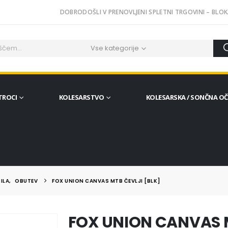
DOBRODOŠLI V PRENOVLJENI SPLETNI TRGOVINI – BLOK
Vse kategorije
TROCI
KOLESARSTVO
KOLESARSKA / SONČNA O
ILA
,
OBUTEV
FOX UNION CANVAS MTB ČEVLJI [BLK]
FOX UNION CANVAS M