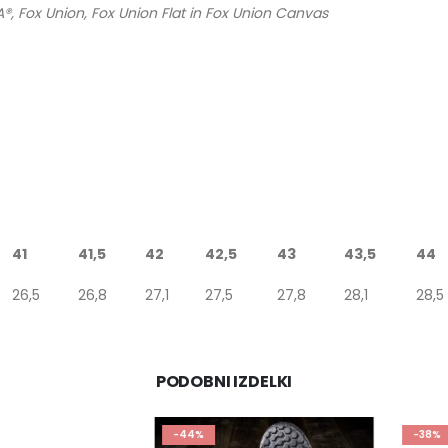
®, Fox Union, Fox Union Flat in Fox Union Canvas
41
41,5
42
42,5
43
43,5
44
26,5
26,8
27,1
27,5
27,8
28,1
28,5
PODOBNI IZDELKI
-44%
-38%