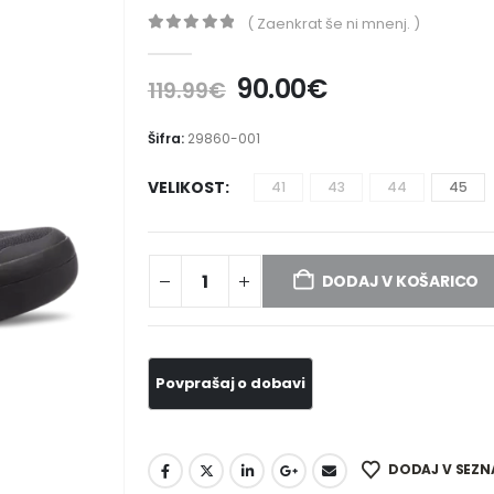
( Zaenkrat še ni mnenj. )
0
out of 5
90.00
€
119.99
€
Šifra:
29860-001
VELIKOST
41
43
44
45
DODAJ V KOŠARICO
DODAJ V SEZN