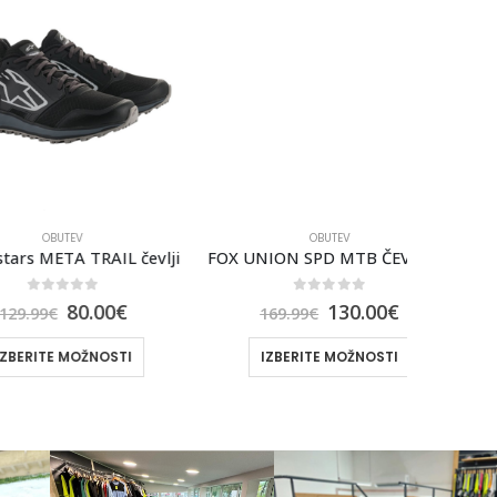
OBUTEV
OBUTEV
META TRAIL čevlji
FOX UNION SPD MTB ČEVLJI [MOC]
out of 5
0
out of 5
80.00
€
130.00
€
9
€
169.99
€
1
TE MOŽNOSTI
IZBERITE MOŽNOSTI
I