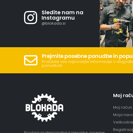
Sledite nam na
Instagramu
@blokada.si
Prejmite posebne ponudbe in popu
Pridobite vse najnovejše informacije o dogodki
ponudbah.
Moj rač
Moj račun
Moja naro
Velikostn
Registraci
Prodaja profesionalne kolesarke opreme.