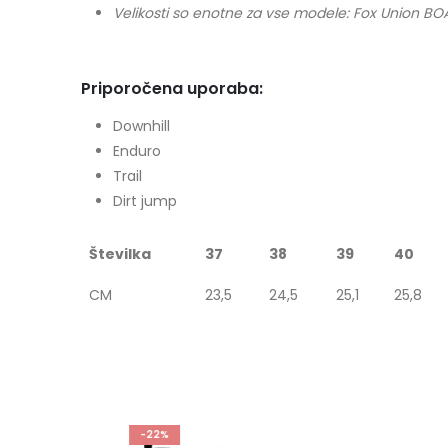
Velikosti so enotne za vse modele: Fox Union BOA
Priporočena uporaba:
Downhill
Enduro
Trail
Dirt jump
Številka
37
38
39
40
CM
23,5
24,5
25,1
25,8
-22%