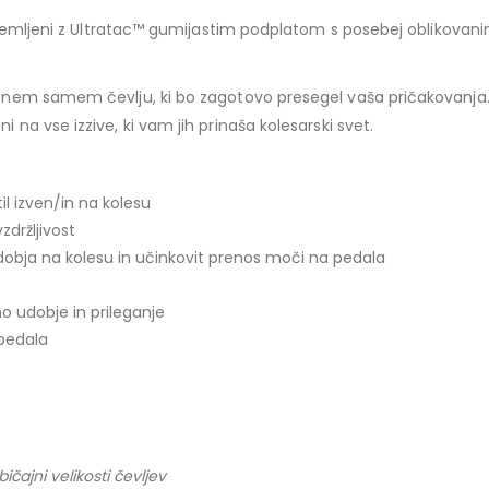
ji opremljeni z Ultratac™ gumijastim podplatom s posebej oblikova
v enem samem čevlju, ki bo zagotovo presegel vaša pričakovanja. 
i na vse izzive, ki vam jih prinaša kolesarski svet.
il izven/in na kolesu
držljivost
obja na kolesu in učinkovit prenos moči na pedala
o udobje in prileganje
 pedala
ičajni velikosti čevljev