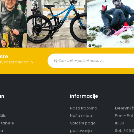
ste
h, razprodajah in
un
Informacije
Naša trgovina
Delovni 
čila
Naša ekipa
Pon – Pet 
e tabele
Splošni pogoji
18:00
ja
poslovanja
Sob / 09:0