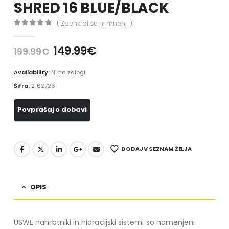
SHRED 16 BLUE/BLACK
( Zaenkrat še ni mnenj. )
0
out of 5
149.99
€
199.99
€
Availability:
Ni na zalogi
Šifra:
2162726
DODAJ V SEZNAM ŽELJA
OPIS
USWE nahrbtniki in hidracijski sistemi so namenjeni