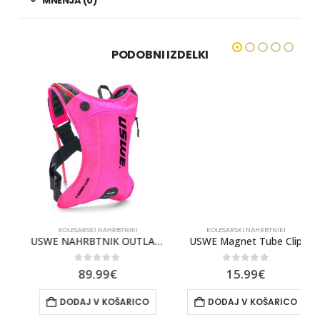
MNENJA (0)
PODOBNI IZDELKI
KOLESARSKI NAHRBTNIKI
KOLESARSKI NAHRBTNIKI
, Rdeča
USWE NAHRBTNIK OUTLANDER 2 PINK
USWE Magnet Tube Clip
0
out of 5
0
out of 5
89.99
€
15.99
€
DODAJ V KOŠARICO
DODAJ V KOŠARICO