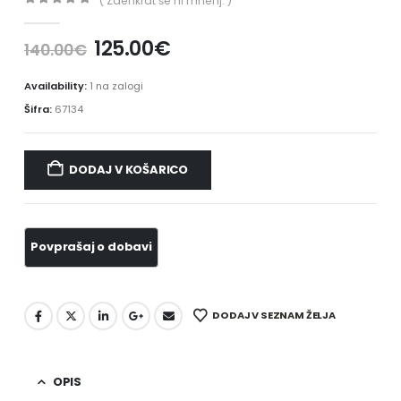
( Zaenkrat še ni mnenj. )
0
out of 5
125.00
€
140.00
€
Availability:
1 na zalogi
Šifra:
67134
DODAJ V KOŠARICO
DODAJ V SEZNAM ŽELJA
OPIS