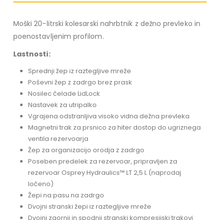
Moški 20-litrski kolesarski nahrbtnik z dežno prevleko in
poenostavljenim profilom.
Lastnosti:
Sprednji žep iz raztegljive mreže
Poševni žep z zadrgo brez prask
Nosilec čelade LidLock
Nastavek za utripalko
Vgrajena odstranljiva visoko vidna dežna prevleka
Magnetni trak za prsnico za hiter dostop do ugriznega
ventila rezervoarja
Žep za organizacijo orodja z zadrgo
Poseben predelek za rezervoar, pripravljen za
rezervoar Osprey Hydraulics™ LT 2,5 L (naprodaj
ločeno)
Žepi na pasu na zadrgo
Dvojni stranski žepi iz raztegljive mreže
Dvojni zgornji in spodnji stranski kompresijski trakovi