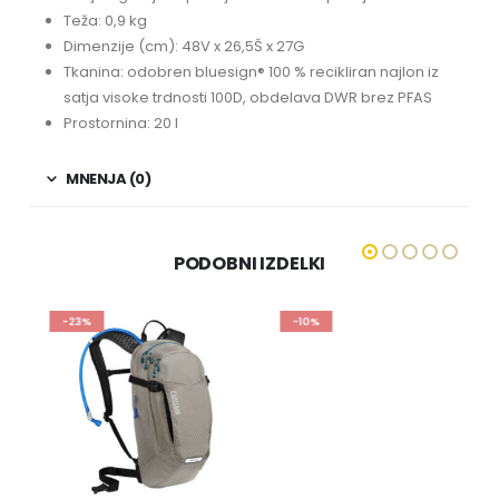
Teža: 0,9 kg
Dimenzije (cm): 48V x 26,5Š x 27G
Tkanina: odobren bluesign® 100 % recikliran najlon iz
satja visoke trdnosti 100D, obdelava DWR brez PFAS
Prostornina: 20 l
MNENJA (0)
PODOBNI IZDELKI
-23%
-10%