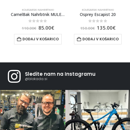
KOLESARSKI NAHRBTNIKI
KOLESARSKI NAHRBTNIKI
ik Escapist 20 Tan Concrete M/L
CamelBak Nahrbtnik MULE Meh 3l, 12l, Aluminijsko Siva
Osprey Escapist 20
0
out of 5
0
out of 5
85.00
€
135.00
€
110.00
€
150.00
€
DODAJ V KOŠARICO
DODAJ V KOŠARICO
Sledite nam na Instagramu
@blokada.si