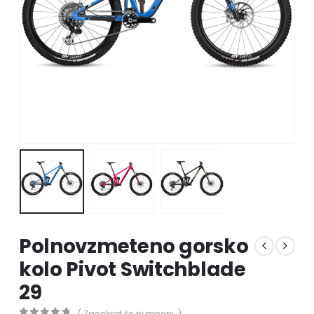
Polnovzmeteno gorsko
kolo Pivot Switchblade
29
( Zaenkrat še ni mnenj. )