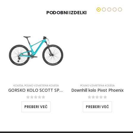
PODOBNI IZDELKI
A
KOLESA
,
POLNO VZMETENA KOLESA
POLNO VZMETENA KOLESA
X Transmission Velikost L
GORSKO KOLO SCOTT SPARK 960 MODER 2025
Downhill kolo Pivot Phoenix
0
out of 5
0
out of 5
PREBERI VEČ
PREBERI VEČ