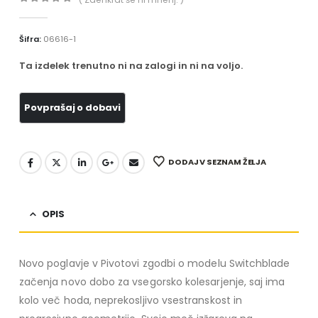
0
out of 5
Šifra:
06616-1
Ta izdelek trenutno ni na zalogi in ni na voljo.
DODAJ V SEZNAM ŽELJA
OPIS
Novo poglavje v Pivotovi zgodbi o modelu Switchblade
začenja novo dobo za vsegorsko kolesarjenje, saj ima
kolo več hoda, neprekosljivo vsestranskost in