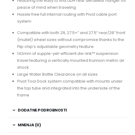
Featuring the easy to find UDH rear derailleur hanger for
peace of mind when traveling
Hassle free full internal routing with Pivot cable port
system
Compatible with both 29, 27.5+” and 27.5” rear/29” front
(mullet) wheel sizes without compromise thanks to the
Flip chip’s adjustable geometry feature
142mm of supple-yet-efficient dw-link™ suspension
travel featuring a vertically mounted trunnion metric air
shock
Large Water Bottle Clearance on all sizes
Pivot Tool Dock system compatible with mounts under
the top tube and integrated into the underside of the
frame
DODATNE PODROBNOSTI
MNENJA (0)