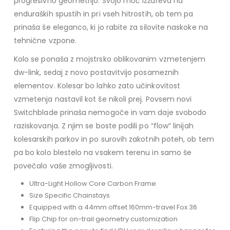
progresivno geometrijo. Svojo moč izžareva na
enduraških spustih in pri vseh hitrostih, ob tem pa
prinaša še eleganco, ki jo rabite za silovite naskoke na
tehnične vzpone.
Kolo se ponaša z mojstrsko oblikovanim vzmetenjem
dw-link, sedaj z novo postavitvijo posameznih
elementov. Kolesar bo lahko zato učinkovitost
vzmetenja nastavil kot še nikoli prej. Povsem novi
Switchblade prinaša nemogoče in vam daje svobodo
raziskovanja. Z njim se boste podili po “flow” linijah
kolesarskih parkov in po surovih zakotnih poteh, ob tem
pa bo kolo blestelo na vsakem terenu in samo še
povečalo vaše zmogljivosti.
Ultra-Light Hollow Core Carbon Frame
Size Specific Chainstays
Equipped with a 44mm offset 160mm-travel Fox 36
Flip Chip for on-trail geometry customization