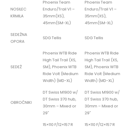
Phoenix Team
Phoenix Team
NOSILEC
Enduro/Trail V1 –
Enduro/Trail V1 –
KRMILA
35mm(XS),
35mm(XS),
45mm(SM-XL)
45mm(SM-XL)
SEDEŽNA
SDG Tellis
SDG Tellis
OPORA
Phoenix WTB Ride
Phoenix WTB Ride
High Tail Trail (XS,
High Tail Trail (XS,
SEDEŽ
SM), Phoenix WTB
SM), Phoenix WTB
Ride Volt (Medium
Ride Volt (Medium
Width) (MD-XL)
Width) (MD-XL)
DT Swiss M1900 w/
DT Swiss M1900 w/
DT Swiss 370 hub,
DT Swiss 370 hub,
OBROČNIKI
30mm – Mixed or
30mm – Mixed or
29″
29″
15×110 F/12×157 R
15×110 F/12×157 R