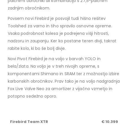
palčnimi obročniki ali kombinacijo s 27,5-palčnim
zadnjim obročnikom.
Povsem novi Firebird je posvojil tudi hišno rešitev
Toolshed za varno in tiho spravilo osnovne opreme.
Vsaka podrobnost kolesa je podrejena višji hitrosti,
nadzoru in zaupanju. Ker ko postane teren divji, takrat
rabite kolo, ki bo še bolj divje.
Novi Pivot Firebird je na voljo v barvah YOLO in
bela/zlata. Na voljo je v treh nivojih opreme, s
komponentami Shimano in SRAM ter z možnostjo izbire
karbonskih obročnikov. Prav tako je na voljo nadgradnja
Fox Live Valve Neo za amortizer z vijačno vzmetjo in
potopno sedežno oporo.
Firebird Team XTR
€ 10.399