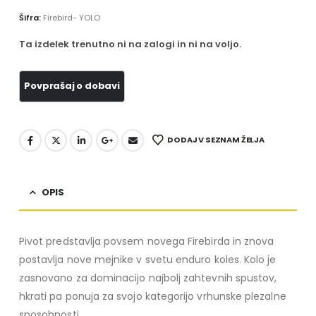
Šifra:
Firebird- YOLO
Ta izdelek trenutno ni na zalogi in ni na voljo.
DODAJ V SEZNAM ŽELJA
OPIS
Pivot predstavlja povsem novega Firebirda in znova
postavlja nove mejnike v svetu enduro koles. Kolo je
zasnovano za dominacijo najbolj zahtevnih spustov,
hkrati pa ponuja za svojo kategorijo vrhunske plezalne
sposobnosti.