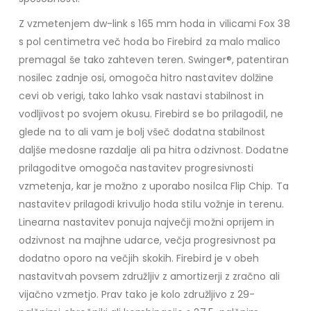
Z vzmetenjem dw-link s 165 mm hoda in vilicami Fox 38
s pol centimetra več hoda bo Firebird za malo malico
premagal še tako zahteven teren. Swinger®, patentiran
nosilec zadnje osi, omogoča hitro nastavitev dolžine
cevi ob verigi, tako lahko vsak nastavi stabilnost in
vodljivost po svojem okusu. Firebird se bo prilagodil, ne
glede na to ali vam je bolj všeč dodatna stabilnost
daljše medosne razdalje ali pa hitra odzivnost. Dodatne
prilagoditve omogoča nastavitev progresivnosti
vzmetenja, kar je možno z uporabo nosilca Flip Chip. Ta
nastavitev prilagodi krivuljo hoda stilu vožnje in terenu.
Linearna nastavitev ponuja največji možni oprijem in
odzivnost na majhne udarce, večja progresivnost pa
dodatno oporo na večjih skokih. Firebird je v obeh
nastavitvah povsem združljiv z amortizerji z zračno ali
vijačno vzmetjo. Prav tako je kolo združljivo z 29-