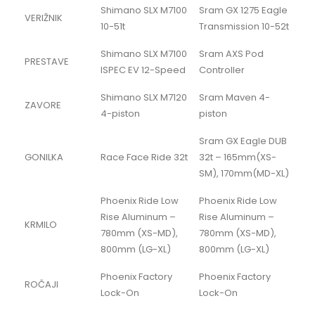
Shimano SLX M7100
Sram GX 1275 Eagle
VERIŽNIK
10-51t
Transmission 10-52t
Shimano SLX M7100
Sram AXS Pod
PRESTAVE
ISPEC EV 12-Speed
Controller
Shimano SLX M7120
Sram Maven 4-
ZAVORE
4-piston
piston
Sram GX Eagle DUB
GONILKA
Race Face Ride 32t
32t – 165mm(XS-
SM), 170mm(MD-XL)
Phoenix Ride Low
Phoenix Ride Low
Rise Aluminum –
Rise Aluminum –
KRMILO
780mm (XS-MD),
780mm (XS-MD),
800mm (LG-XL)
800mm (LG-XL)
Phoenix Factory
Phoenix Factory
ROČAJI
Lock-On
Lock-On