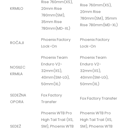
Rise 760mm(XS),
Rise 760mm(XS),
KRMILO
20mm Rise
20mm Rise
780mm(SM),
780mm(SM), 35mm
35mm Rise
Rise 780mm(MD-XL)
780mm(MD-XL)
Phoenix Factory
Phoenix Factory
ROČAJI
Lock-On
Lock-On
Phoenix Team
Phoenix Team
Enduro V2-
Enduro V2-
NOSILEC
32mm(XS),
32mm(XS),
KRMILA
40mm(SM-LG),
40mm(SM-LG),
50mm(XL)
50mm(XL)
SEDEŽNA
Fox Factory
Fox Factory Transfer
OPORA
Transfer
Phoenix WTB Pro
Phoenix WTB Pro
High Tail Trail (XS,
High Tail Trail (XS,
SEDEŽ
SM), Phoenix WTB
SM), Phoenix WTB