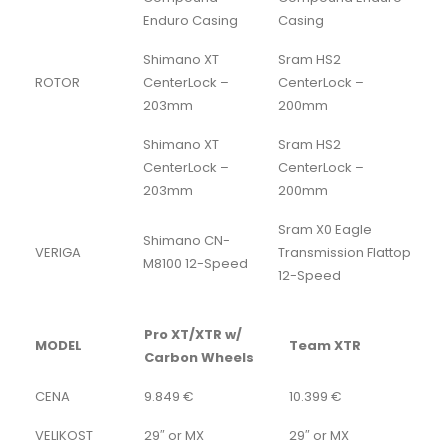
Enduro Casing
Casing
Shimano XT
Sram HS2
ROTOR
CenterLock –
CenterLock –
203mm
200mm
Shimano XT
Sram HS2
CenterLock –
CenterLock –
203mm
200mm
Sram X0 Eagle
Shimano CN-
VERIGA
Transmission Flattop
M8100 12-Speed
12-Speed
Pro XT/XTR w/
MODEL
Team XTR
Carbon Wheels
CENA
9.849 €
10.399 €
VELIKOST
29″ or MX
29″ or MX