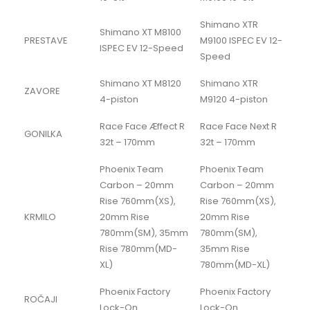
Shimano XTR
Shimano XT M8100
PRESTAVE
M9100 ISPEC EV 12-
ISPEC EV 12-Speed
Speed
Shimano XT M8120
Shimano XTR
ZAVORE
4-piston
M9120 4-piston
Race Face Æffect R
Race Face Next R
GONILKA
32t – 170mm
32t – 170mm
Phoenix Team
Phoenix Team
Carbon – 20mm
Carbon – 20mm
Rise 760mm(XS),
Rise 760mm(XS),
KRMILO
20mm Rise
20mm Rise
780mm(SM), 35mm
780mm(SM),
Rise 780mm(MD-
35mm Rise
XL)
780mm(MD-XL)
Phoenix Factory
Phoenix Factory
ROČAJI
Lock-On
Lock-On