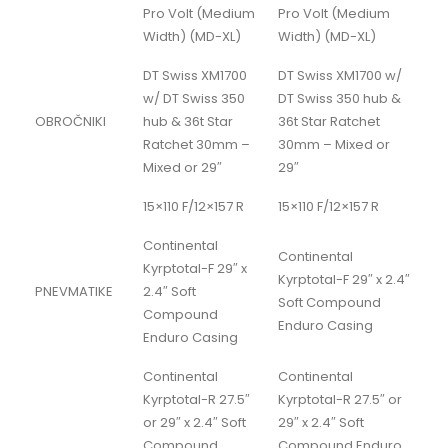
Pro Volt (Medium
Pro Volt (Medium
Width) (MD-XL)
Width) (MD-XL)
DT Swiss XM1700
DT Swiss XM1700 w/
w/ DT Swiss 350
DT Swiss 350 hub &
OBROČNIKI
hub & 36t Star
36t Star Ratchet
Ratchet 30mm –
30mm – Mixed or
Mixed or 29″
29″
15×110 F/12×157 R
15×110 F/12×157 R
Continental
Continental
Kyrptotal-F 29″ x
Kyrptotal-F 29″ x 2.4″
PNEVMATIKE
2.4″ Soft
Soft Compound
Compound
Enduro Casing
Enduro Casing
Continental
Continental
Kyrptotal-R 27.5″
Kyrptotal-R 27.5″ or
or 29″ x 2.4″ Soft
29″ x 2.4″ Soft
Compound
Compound Enduro