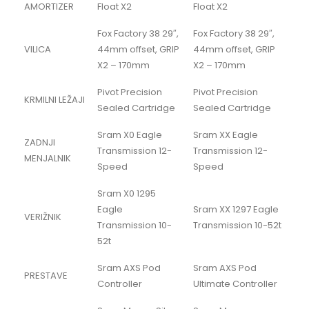
AMORTIZER
Float X2
Float X2
Fox Factory 38 29″,
Fox Factory 38 29″,
VILICA
44mm offset, GRIP
44mm offset, GRIP
X2 – 170mm
X2 – 170mm
Pivot Precision
Pivot Precision
KRMILNI LEŽAJI
Sealed Cartridge
Sealed Cartridge
Sram X0 Eagle
Sram XX Eagle
ZADNJI
Transmission 12-
Transmission 12-
MENJALNIK
Speed
Speed
Sram X0 1295
Eagle
Sram XX 1297 Eagle
VERIŽNIK
Transmission 10-
Transmission 10-52t
52t
Sram AXS Pod
Sram AXS Pod
PRESTAVE
Controller
Ultimate Controller