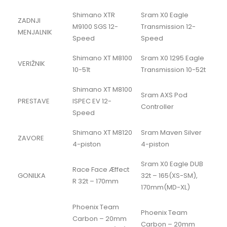
Shimano XTR
Sram X0 Eagle
ZADNJI
M9100 SGS 12-
Transmission 12-
MENJALNIK
Speed
Speed
Shimano XT M8100
Sram X0 1295 Eagle
VERIŽNIK
10-51t
Transmission 10-52t
Shimano XT M8100
Sram AXS Pod
PRESTAVE
ISPEC EV 12-
Controller
Speed
Shimano XT M8120
Sram Maven Silver
ZAVORE
4-piston
4-piston
Sram X0 Eagle DUB
Race Face Æffect
GONILKA
32t – 165(XS-SM),
R 32t – 170mm
170mm(MD-XL)
Phoenix Team
Phoenix Team
Carbon – 20mm
Carbon – 20mm