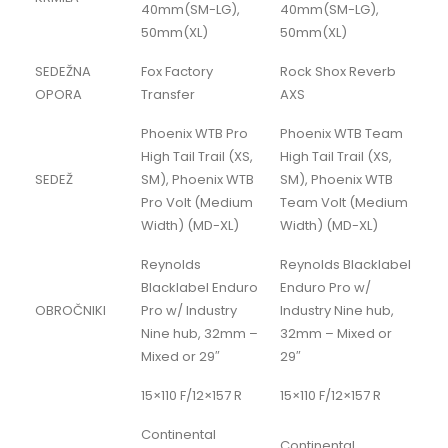
40mm(SM-LG),
40mm(SM-LG),
50mm(XL)
50mm(XL)
SEDEŽNA
Fox Factory
Rock Shox Reverb
OPORA
Transfer
AXS
Phoenix WTB Pro
Phoenix WTB Team
High Tail Trail (XS,
High Tail Trail (XS,
SEDEŽ
SM), Phoenix WTB
SM), Phoenix WTB
Pro Volt (Medium
Team Volt (Medium
Width) (MD-XL)
Width) (MD-XL)
Reynolds
Reynolds Blacklabel
Blacklabel Enduro
Enduro Pro w/
OBROČNIKI
Pro w/ Industry
Industry Nine hub,
Nine hub, 32mm –
32mm – Mixed or
Mixed or 29″
29″
15×110 F/12×157 R
15×110 F/12×157 R
Continental
Continental