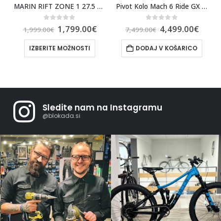
0 MODER 2025
MARIN RIFT ZONE 1 27.5 GREY/BLACK 25
Pivot Kolo Mach 6 Ride GX Transmission Velikost L
0
out of 5
0
out of 5
1,799.00
€
4,499.00
€
1,999.00
€
7,499.00
€
IZBERITE MOŽNOSTI
DODAJ V KOŠARICO
Sledite nam na Instagramu
@blokada.si