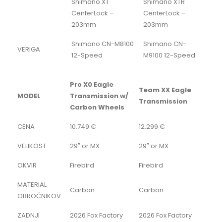
Shimano XT
Shimano XTR
CenterLock –
CenterLock –
203mm
203mm
Shimano CN-M8100
Shimano CN-
VERIGA
12-Speed
M9100 12-Speed
Pro X0 Eagle
Team XX Eagle
MODEL
Transmission w/
Transmission
Carbon Wheels
CENA
10.749 €
12.299 €
VELIKOST
29″ or MX
29″ or MX
OKVIR
Firebird
Firebird
MATERIAL
Carbon
Carbon
OBROČNIKOV
ZADNJI
2026 Fox Factory
2026 Fox Factory