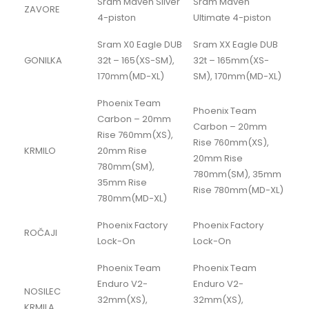
Sram Maven Silver
Sram Maven
ZAVORE
4-piston
Ultimate 4-piston
Sram X0 Eagle DUB
Sram XX Eagle DUB
GONILKA
32t – 165(XS-SM),
32t – 165mm(XS-
170mm(MD-XL)
SM), 170mm(MD-XL)
Phoenix Team
Phoenix Team
Carbon – 20mm
Carbon – 20mm
Rise 760mm(XS),
Rise 760mm(XS),
KRMILO
20mm Rise
20mm Rise
780mm(SM),
780mm(SM), 35mm
35mm Rise
Rise 780mm(MD-XL)
780mm(MD-XL)
Phoenix Factory
Phoenix Factory
ROČAJI
Lock-On
Lock-On
Phoenix Team
Phoenix Team
Enduro V2-
Enduro V2-
NOSILEC
32mm(XS),
32mm(XS),
KRMILA