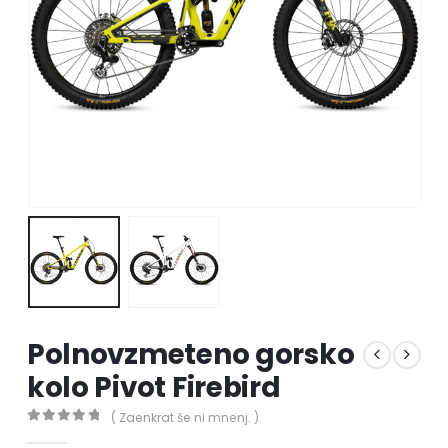
Polnovzmeteno gorsko
kolo Pivot Firebird
( Zaenkrat še ni mnenj. )
0
out of 5