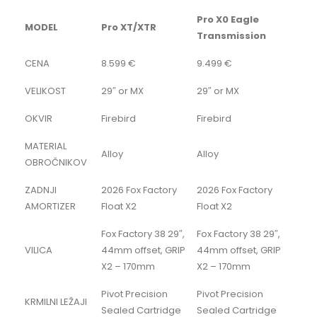
Pro X0 Eagle
MODEL
Pro XT/XTR
Transmission
CENA
8.599 €
9.499 €
VELIKOST
29″ or MX
29″ or MX
OKVIR
Firebird
Firebird
MATERIAL
Alloy
Alloy
OBROČNIKOV
ZADNJI
2026 Fox Factory
2026 Fox Factory
AMORTIZER
Float X2
Float X2
Fox Factory 38 29″,
Fox Factory 38 29″,
VILICA
44mm offset, GRIP
44mm offset, GRIP
X2 – 170mm
X2 – 170mm
Pivot Precision
Pivot Precision
KRMILNI LEŽAJI
Sealed Cartridge
Sealed Cartridge