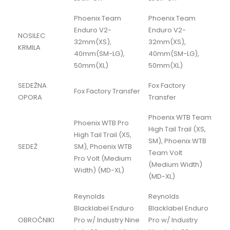
Phoenix Team
Phoenix Team
Enduro V2-
Enduro V2-
NOSILEC
32mm(XS),
32mm(XS),
KRMILA
40mm(SM-LG),
40mm(SM-LG),
50mm(XL)
50mm(XL)
SEDEŽNA
Fox Factory
Fox Factory Transfer
OPORA
Transfer
Phoenix WTB Team
Phoenix WTB Pro
High Tail Trail (XS,
High Tail Trail (XS,
SM), Phoenix WTB
SEDEŽ
SM), Phoenix WTB
Team Volt
Pro Volt (Medium
(Medium Width)
Width) (MD-XL)
(MD-XL)
Reynolds
Reynolds
Blacklabel Enduro
Blacklabel Enduro
OBROČNIKI
Pro w/ Industry Nine
Pro w/ Industry