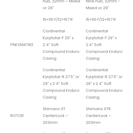
hub, 32mm – Mixed
Nine hub, 32mm –
or 29″
Mixed or 29″
15×110 F/12×157 R
15×110 F/12×157 R
Continental
Continental
Kyrptotal-F 29″ x
Kyrptotal-F 29″ x
PNEVMATIKE
2.4″ Soft
2.4″ Soft
Compound Enduro
Compound Enduro
Casing
Casing
Continental
Continental
Kyrptotal-R 27.5″ or
Kyrptotal-R 27.5″ or
29″ x 2.4″ Soft
29″ x 2.4″ Soft
Compound Enduro
Compound Enduro
Casing
Casing
Shimano XT
Shimano XTR
ROTOR
CenterLock –
CenterLock –
203mm
203mm