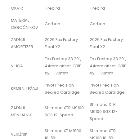
OKVIR
Firebird
Firebird
MATERIAL
Carbon
Carbon
OBROČNIKOV
ZADNJI
2026 Fox Factory
2026 Fox Factory
AMORTIZER
Float X2
Float X2
Fox Factory 38 29″,
Fox Factory 38 29″,
VILICA
44mm offset, GRIP
44mm offset, GRIP
X2 – 170mm
X2 – 170mm
Pivot Precision
Pivot Precision
KRMILNI LEŽAJI
Sealed Cartridge
Sealed Cartridge
Shimano XTR
ZADNJI
Shimano XTR M9100
M9100 SGS 12-
MENJALNIK
SGS 12-Speed
Speed
Shimano XT M8100
Shimano XTR
VERIŽNIK
10-51t
M9100 10-51t