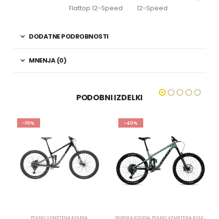
Flattop 12-Speed
12-Speed
DODATNE PODROBNOSTI
MNENJA (0)
PODOBNI IZDELKI
-10%
-40%
POLNO VZMETENA KOLESA
GORSKA KOLESA
,
POLNO VZMETENA KOLESA