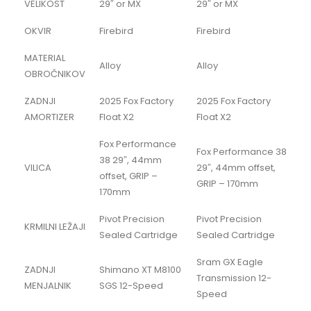
VELIKOST
29″ or MX
29″ or MX
OKVIR
Firebird
Firebird
MATERIAL
Alloy
Alloy
OBROČNIKOV
ZADNJI
2025 Fox Factory
2025 Fox Factory
AMORTIZER
Float X2
Float X2
Fox Performance
Fox Performance 38
38 29″, 44mm
VILICA
29″, 44mm offset,
offset, GRIP –
GRIP – 170mm
170mm
Pivot Precision
Pivot Precision
KRMILNI LEŽAJI
Sealed Cartridge
Sealed Cartridge
Sram GX Eagle
ZADNJI
Shimano XT M8100
Transmission 12-
MENJALNIK
SGS 12-Speed
Speed