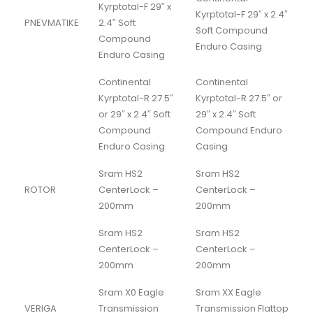
Kyrptotal-F 29″ x
Kyrptotal-F 29″ x 2.4″
PNEVMATIKE
2.4″ Soft
Soft Compound
Compound
Enduro Casing
Enduro Casing
Continental
Continental
Kyrptotal-R 27.5″
Kyrptotal-R 27.5″ or
or 29″ x 2.4″ Soft
29″ x 2.4″ Soft
Compound
Compound Enduro
Enduro Casing
Casing
Sram HS2
Sram HS2
ROTOR
CenterLock –
CenterLock –
200mm
200mm
Sram HS2
Sram HS2
CenterLock –
CenterLock –
200mm
200mm
Sram X0 Eagle
Sram XX Eagle
VERIGA
Transmission
Transmission Flattop