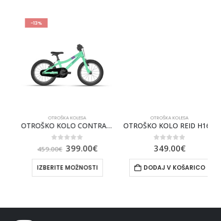
-13%
OTROŠKA KOLESA
OTROŠKA KOLESA
OLO REID H14 ZELEN
OTROŠKO KOLO CONTRAIL 160 25 SCOTT
OTROŠKO KOLO REID H16 – MODRO
0
out of 5
0
out of 5
399.00
€
349.00
€
459.00
€
IZBERITE MOŽNOSTI
DODAJ V KOŠARICO