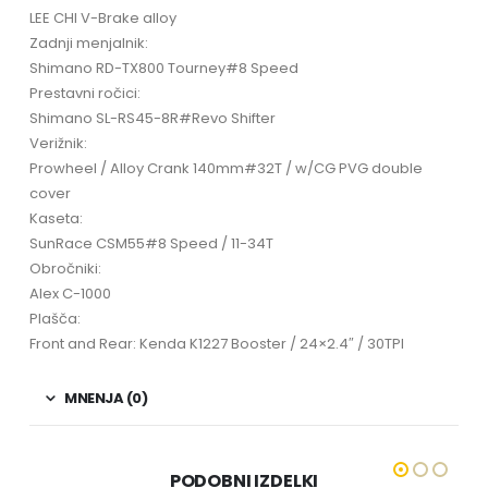
LEE CHI V-Brake alloy
Zadnji menjalnik:
Shimano RD-TX800 Tourney#8 Speed
Prestavni ročici:
Shimano SL-RS45-8R#Revo Shifter
Verižnik:
Prowheel / Alloy Crank 140mm#32T / w/CG PVG double
cover
Kaseta:
SunRace CSM55#8 Speed / 11-34T
Obročniki:
Alex C-1000
Plašča:
Front and Rear: Kenda K1227 Booster / 24×2.4″ / 30TPI
MNENJA (0)
PODOBNI IZDELKI