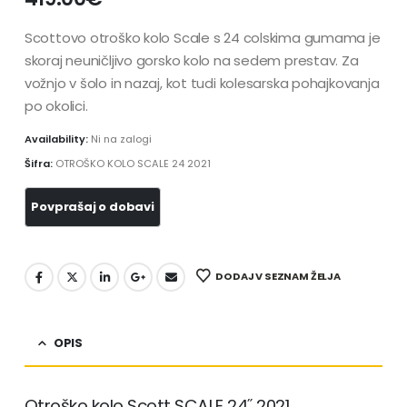
Scottovo otroško kolo Scale s 24 colskima gumama je
skoraj neuničljivo gorsko kolo na sedem prestav. Za
vožnjo v šolo in nazaj, kot tudi kolesarska pohajkovanja
po okolici.
Availability:
Ni na zalogi
Šifra:
OTROŠKO KOLO SCALE 24 2021
DODAJ V SEZNAM ŽELJA
OPIS
Otroško kolo Scott SCALE 24˝ 2021