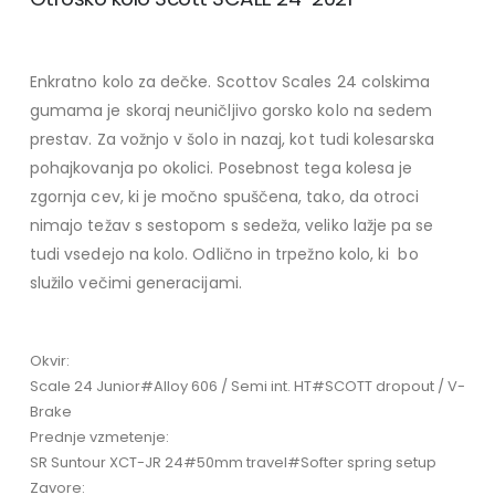
Enkratno kolo za dečke. Scottov Scales 24 colskima
gumama je skoraj neuničljivo gorsko kolo na sedem
prestav. Za vožnjo v šolo in nazaj, kot tudi kolesarska
pohajkovanja po okolici. Posebnost tega kolesa je
zgornja cev, ki je močno spuščena, tako, da otroci
nimajo težav s sestopom s sedeža, veliko lažje pa se
tudi vsedejo na kolo. Odlično in trpežno kolo, ki bo
služilo večimi generacijami.
Okvir:
Scale 24 Junior#Alloy 606 / Semi int. HT#SCOTT dropout / V-
Brake
Prednje vzmetenje:
SR Suntour XCT-JR 24#50mm travel#Softer spring setup
Zavore: