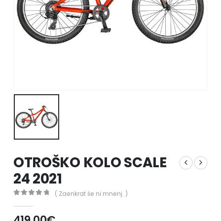
OTROŠKO KOLO SCALE
24 2021
( Zaenkrat še ni mnenj. )
0
out of 5
419.00
€