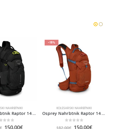
-18%
-23%
SKI NAHRBTNIKI
KOLESARSKI NAHRBTNIKI
KO
Osprey Nahrbtnik Raptor 14 Firestarter Orange
Osprey Nahrbtnik Raptor 14 Postal Blue
out of 5
0
out of 5
150.00
€
150.00
€
€
182.00
€
1