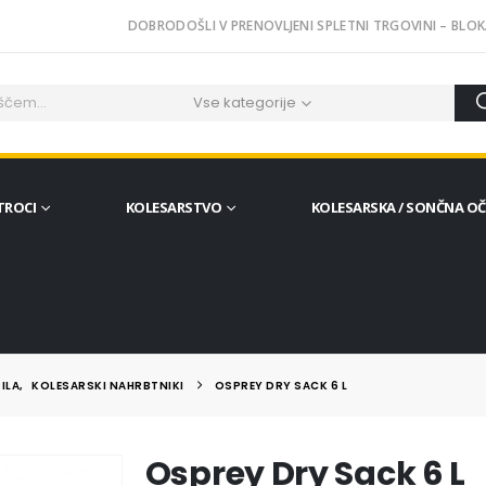
DOBRODOŠLI V PRENOVLJENI SPLETNI TRGOVINI – BLOK
Vse kategorije
TROCI
KOLESARSTVO
KOLESARSKA / SONČNA O
ILA
,
KOLESARSKI NAHRBTNIKI
OSPREY DRY SACK 6 L
Osprey Dry Sack 6 L