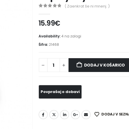
( Zaenkrat še ni mnenj. )
0
out of 5
15.99
€
Availability:
4 na zalogi
Šifra:
21468
DODAJ V KOŠARICO
DODAJ V SEZN