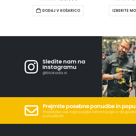
ICO
IZBERITE MOŽNOSTI
DODAJ V 
Sledite nam na
Instagramu
@blokada.si
Prejmite posebne ponudbe in popu
Pridobite vse najnovejše informacije o dogodki
ponudbah.