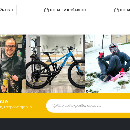
KOŠARICO
DODAJ V KOŠARICO
DODA
ste
h, razprodajah in