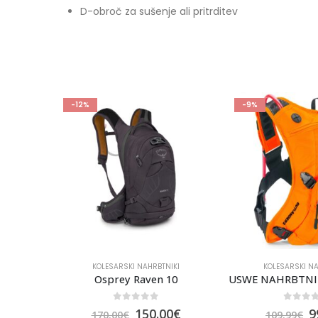
D-obroč za sušenje ali pritrditev
-9%
IKI
KOLESARSKI NAHRBTNIKI
KOLESARSKI NA
10
USWE NAHRBTNIK OUTLANDER 3
0
out of 5
0
out 
0
€
99.99
€
54.9
109.99
€