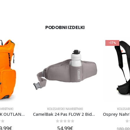
PODOBNI IZDELKI
-17%
-18%
HRBTNIKI
KOLESARSKI NAHRBTNIKI
KOLESAR
CamelBak 24 Pas FLOW 2 Bidon DIRT 0,62l, Vijolična
Osprey Nahrbtnik Raptor 14 Black
of 5
0
out of 5
0
9
€
150.00
€
180.00
€
182.00