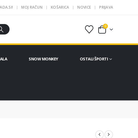
ADA.SI!
MOJ RAČUN
KOŠARICA
NOVICE
PRIJAVA
0
ČALA
SNOW MONKEY
OSTALI ŠPORTI