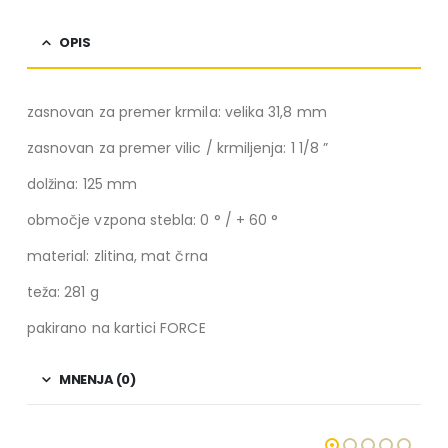
OPIS
zasnovan za premer krmila: velika 31,8 mm
zasnovan za premer vilic / krmiljenja: 1 1/8 ”
dolžina: 125 mm
območje vzpona stebla: 0 ° / + 60 °
material: zlitina, mat črna
teža: 281 g
pakirano na kartici FORCE
MNENJA (0)