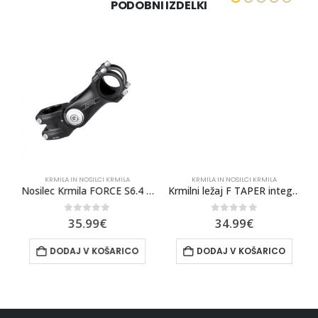
PODOBNI IZDELKI
KRMILA IN NOSILCI KRMILA
KRMILA IN NOSILCI KRMILA
Nosilec Krmila FORCE S6.4 31,8/105mm Nastavljiva Al, Črna
Krmilni ležaj F TAPER integr.1 1/8”-1 1/2”36°
0
out of 5
0
out of 5
35.99
€
34.99
€
DODAJ V KOŠARICO
DODAJ V KOŠARICO