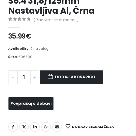
S6.4 31,8/125mm
Nastavljiva Al, Črna
( Zaenkrat še ni mnenj. )
0
out of 5
35.99
€
Availability:
2 na zalogi
Šifra:
306500
DODAJ V KOŠARICO
DODAJ V SEZNAM ŽELJA