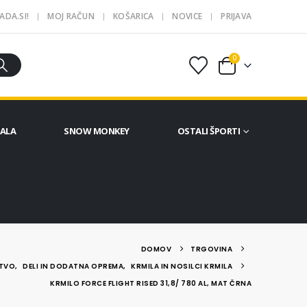
ADA.SI!
MOJ RAČUN
KOŠARICA
NOVICE
PRIJAVA
0
ČALA
SNOW MONKEY
OSTALI ŠPORTI
DOMOV
TRGOVINA
TVO
,
DELI IN DODATNA OPREMA
,
KRMILA IN NOSILCI KRMILA
KRMILO FORCE FLIGHT RISED 31,8/ 780 AL, MAT ČRNA