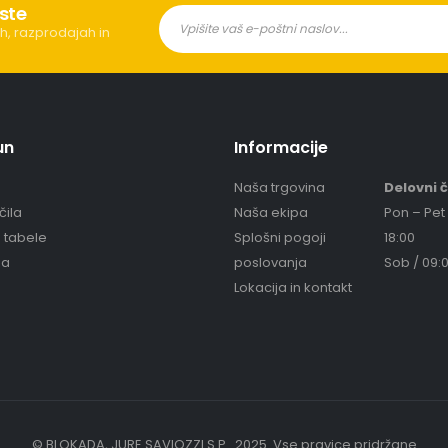
ste
h, razprodajah in
un
Informacije
Naša trgovina
Delovni 
čila
Naša ekipa
Pon – Pet 
e tabele
Splošni pogoji
18:00
ja
poslovanja
Sob / 09:0
Lokacija in kontakt
© BLOKADA, JURE SAVIOZZI S.P.. 2025. Vse pravice pridržane