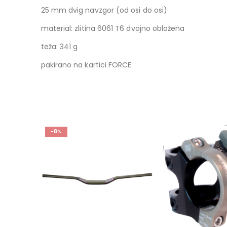
25 mm dvig navzgor (od osi do osi)
material: zlitina 6061 T6 dvojno obložena
teža: 341 g
pakirano na kartici FORCE
-7%