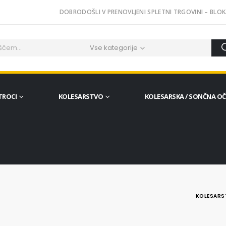
DOBRODOŠLI V PRENOVLJENI SPLETNI TRGOVINI – BLOK
Vse kategorije
TROCI
KOLESARSTVO
KOLESARSKA / SONČNA O
KOLESARS