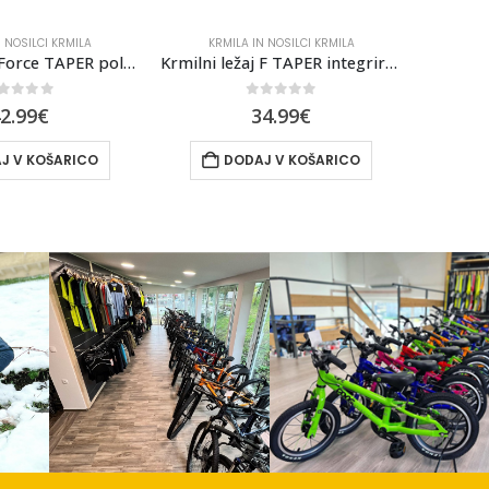
 NOSILCI KRMILA
KRMILA IN NOSILCI KRMILA
KRM
Krmilni ležaj F TAPER integriran 1 1/8”-1 1/2”
Nosilec Krmila FORCE BASIC S4.5 31,8/45mm Al, Črna Mat
Rac
out of 5
0
out of 5
4.99
€
27.99
€
J V KOŠARICO
DODAJ V KOŠARICO