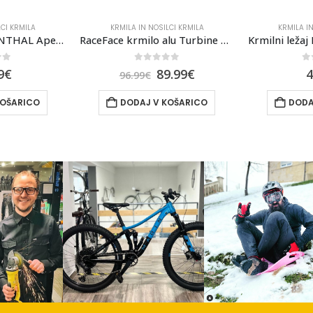
LCI KRMILA
KRMILA IN NOSILCI KRMILA
KRMILA IN
RaceFace krmilo alu Turbine R 35x800mm, 35mm Rise, črno
Krmilni ležaj Force TAPER pol-integriran. 56mm črna
of 5
0
out of 5
0
9.99
€
42.99
€
3
KOŠARICO
DODAJ V KOŠARICO
DODA