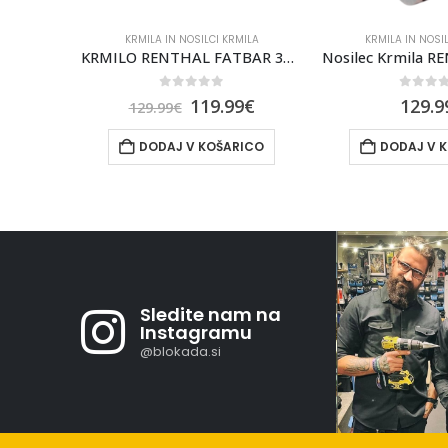
MILA
KRMILA IN NOSILCI KRMILA
KRMILA IN NOSI
KRMILO RENTHAL FATBAR 35 30MM RISE ALUGOLD
Nosilec Krmila RENTHAL Apex D35 33mm
0
out of 5
0
out 
9
€
129.99
€
8
96.99
€
ICO
DODAJ V KOŠARICO
DODAJ V 
Sledite nam na
Instagramu
@blokada.si