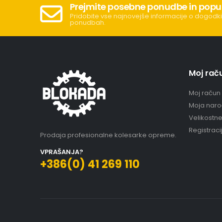
Prejmite posebne ponudbe in popu
Pridobite vse najnovejše informacije o dogodki
ponudbah.
Moj rač
Moj račun
Moja naro
Velikostn
Registraci
Prodaja profesionalne kolesarke opreme.
VPRAŠANJA?
+386(0) 41 269 110