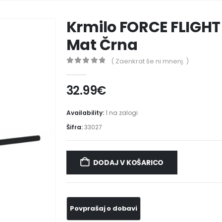
Krmilo FORCE FLIGHT R
Mat Črna
( Zaenkrat še ni mnenj. )
0
out of 5
32.99
€
Availability:
1 na zalogi
Šifra:
33027
DODAJ V KOŠARICO