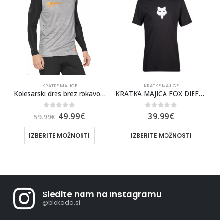
KRATKE MAJICE
KRATKE MAJICE
TEE SS
Kolesarski dres brez rokavov 100% R-Core Concept
KRATKA MAJICA FOX DIFFUSE DRI-RELEASE
0
out of 5
0
out of 5
49.99
€
39.99
€
59.99
€
IZBERITE MOŽNOSTI
IZBERITE MOŽNOSTI
Sledite nam na Instagramu
@blokada.si