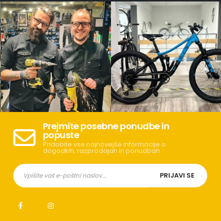
Prejmite posebne ponudbe in
popuste
Pridobite vse najnovejše informacije o
dogodkih, razprodajah in ponudbah.