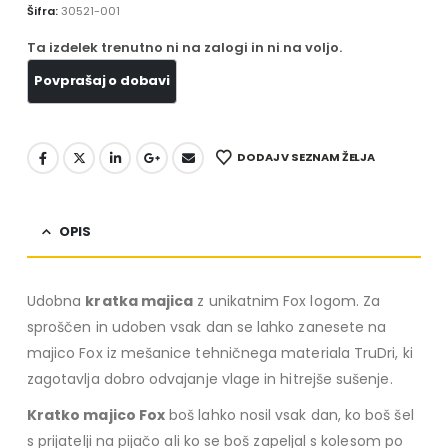
Šifra:
30521-001
Ta izdelek trenutno ni na zalogi in ni na voljo.
DODAJ V SEZNAM ŽELJA
OPIS
Udobna
kratka majica
z unikatnim Fox logom. Za
sproščen in udoben vsak dan se lahko zanesete na
majico Fox iz mešanice tehničnega materiala TruDri, ki
zagotavlja dobro odvajanje vlage in hitrejše sušenje.
Kratko majico Fox
boš lahko nosil vsak dan, ko boš šel
s prijatelji na pijačo ali ko se boš zapeljal s kolesom po