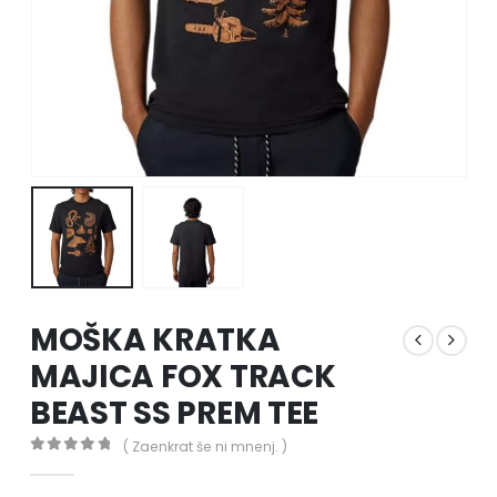
MOŠKA KRATKA
MAJICA FOX TRACK
BEAST SS PREM TEE
( Zaenkrat še ni mnenj. )
0
out of 5