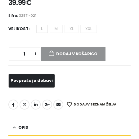
39.99
€
Šifra:
32871-021
VELIKOST
L
M
XL
XXL
DODAJ V KOŠARICO
DODAJ V SEZNAM ŽELJA
OPIS