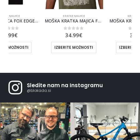
KRATKE MAJICE
KRATKE MAJICE
CA FOX EDGE DRI-RELEASE
MOŠKA KRATKA MAJICA FOX AUXLRY TECH SS (OLV GRN)
MOŠKA KRATKA MAJICA FOX BARK TECH
0
out of 5
0
out of 5
34.99
€
34.99
€
IZBERITE MOŽNOSTI
IZBERITE MOŽNOSTI
Sledite nam na Instagramu
@blokada.si