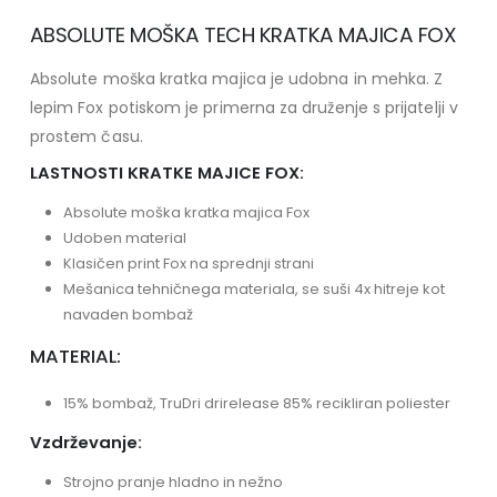
ABSOLUTE MOŠKA TECH KRATKA MAJICA FOX
Absolute moška kratka majica je udobna in mehka. Z
lepim Fox potiskom je primerna za druženje s prijatelji v
prostem času.
LASTNOSTI KRATKE MAJICE FOX:
Absolute moška kratka majica Fox
Udoben material
Klasičen print Fox na sprednji strani
Mešanica tehničnega materiala, se suši 4x hitreje kot
navaden bombaž
MATERIAL:
15% bombaž, TruDri drirelease 85% recikliran poliester
Vzdrževanje:
Strojno pranje hladno in nežno