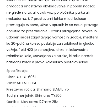
omogoča enostavno obvladovanje in popoln nadzor,
ne glede na to, ali otrok vozi po pločniku, parku ali
makadamu. S 7 prestavami lahko mladi kolesar
premaguje vzpone, uživa v spustih in se nauči pravega
občutka za prestavljanje. Otroku prilagojene zavore in
udoben sedež zagotavljajo varnost in udobje, medtem
ko 20-palčna kolesa poskrbijo za stabilnost in gladko
vožnjo. Reid H20 je zanesljivo, lahko in kakovostno
mladinsko kolo, ustvarjeno za otroke, ki želijo narediti
naslednji korak v pravo kolesarsko pustolovščino!
Specifikacija:
Okvir: ALU Al-6061
Vilice: ALU Al-6061
Prestavna ročica: Shimano SLM315 7p
Zadnji menjalnik: Shimano TY200
Gonilka: Alloy arms 127mm 28z