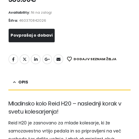
Availability:
Ni na zalogi
Šifra:
460370842026
DODAJ V SEZNAM ŽELJA
OPIS
Mladinsko kolo Reid H20 – naslednji korak v
svetu kolesarjenja!
Reid H20 je zasnovano za mlade kolesarje, ki že
samozavestno vrtijo pedala in so pripravljeni na več
svobode ter daljše vožnje. Lahek aluminijast okvir