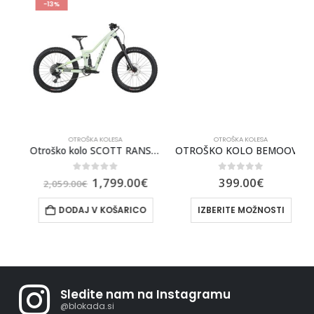
-13%
OTROŠKA KOLESA
OTROŠKA KOLESA
 160 25 SCOTT
Otroško kolo SCOTT RANSOM 400 2025
OTROŠKO KOLO BEMOOV M16
0
out of 5
0
out of 5
1,799.00
€
399.00
€
2,059.00
€
DODAJ V KOŠARICO
IZBERITE MOŽNOSTI
Sledite nam na Instagramu
@blokada.si