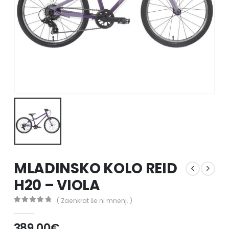
MLADINSKO KOLO REID
H20 – VIOLA
( Zaenkrat še ni mnenj. )
0
out of 5
389.00
€