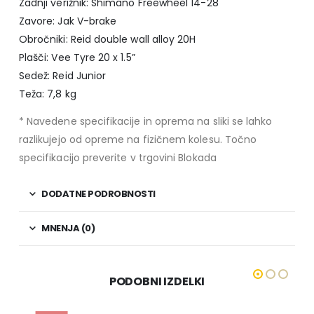
Zadnji verižnik: Shimano Freewheel 14-28
Zavore: Jak V-brake
Obročniki: Reid double wall alloy 20H
Plašči: Vee Tyre 20 x 1.5”
Sedež: Reid Junior
Teža: 7,8 kg
* Navedene specifikacije in oprema na sliki se lahko
razlikujejo od opreme na fizičnem kolesu. Točno
specifikacijo preverite v trgovini Blokada
DODATNE PODROBNOSTI
MNENJA (0)
PODOBNI IZDELKI