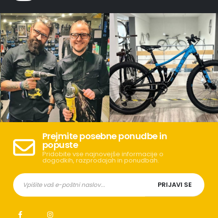
Prejmite posebne ponudbe in
popuste
Pridobite vse najnovejše informacije o
dogodkih, razprodajah in ponudbah.