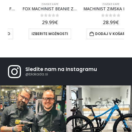
ZIMSKE KAPE
ZIMSKE KAPE
 [MDNT]
FOX MACHINIST BEANIE ZIMSKA KAPA FOX [SADDLE]
MACHINIST ZIMSKA KAPA FOX [NUT]
0
out of 5
0
out of 5
29.99
€
28.99
€
IZBERITE MOŽNOSTI
DODAJ V KOŠARICO
Sledite nam na Instagramu
@blokada.si