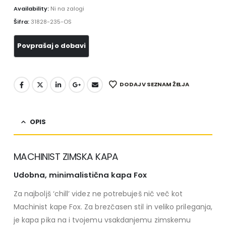
Availability:
Ni na zalogi
Šifra:
31828-235-OS
DODAJ V SEZNAM ŽELJA
OPIS
MACHINIST ZIMSKA KAPA
Udobna, minimalistična kapa Fox
Za najboljš ‘chill’ videz ne potrebuješ nič več kot
Machinist kape Fox. Za brezčasen stil in veliko prileganja,
je kapa pika na i tvojemu vsakdanjemu zimskemu