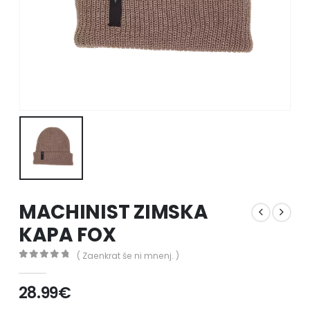
MACHINIST ZIMSKA
KAPA FOX
( Zaenkrat še ni mnenj. )
0
out of 5
28.99
€