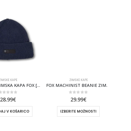
MSKE KAPE
ZIMSKE KAPE
ZENTHER ZIMSKA KAPA FOX [MDNT]
FOX MACHINIST BEANIE ZIMSKA KAPA FOX [PNE]
out of 5
0
out of 5
8.99
€
29.99
€
J V KOŠARICO
IZBERITE MOŽNOSTI