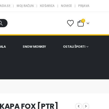
ADA.SI!
MOJ RAČUN
KOŠARICA
NOVICE
PRIJAVA
0
ČALA
SNOW MONKEY
OSTALI ŠPORTI
APA FOX [PTR]