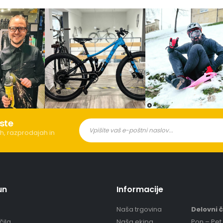
ste
h, razprodajah in
un
Informacije
Naša trgovina
Delovni 
čila
Naša ekipa
Pon – Pet 