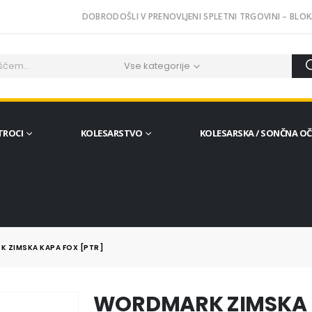
DOBRODOŠLI V PRENOVLJENI SPLETNI TRGOVINI – BLOK
Vse kategorije
TROCI
KOLESARSTVO
KOLESARSKA / SONČNA O
 ZIMSKA KAPA FOX [PTR]
WORDMARK ZIMSKA K