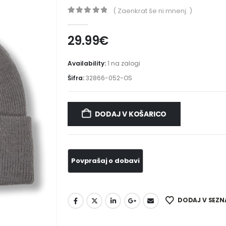
( Zaenkrat še ni mnenj. )
0
out of 5
29.99
€
Availability:
1 na zalogi
Šifra:
32866-052-OS
DODAJ V KOŠARICO
DODAJ V SEZN