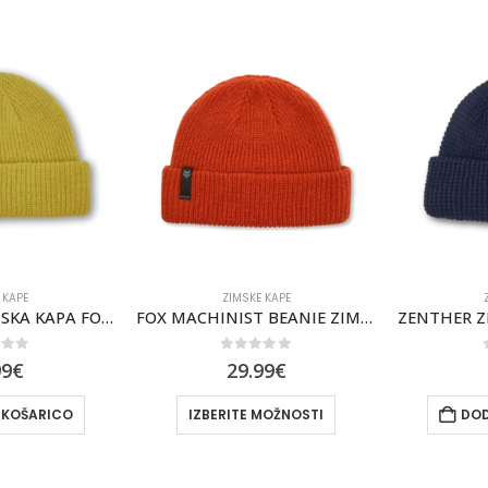
APE
ZIMSKE KAPE
ZI
MACHINIST ZIMSKA KAPA FOX [WLD LIME]
FOX MACHINIST BEANIE ZIMSKA KAPA FOX [SADDLE]
of 5
0
out of 5
0
9
€
29.99
€
2
KOŠARICO
IZBERITE MOŽNOSTI
DODA