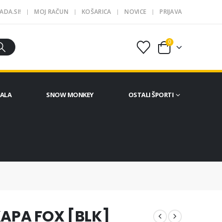
ADA.SI!
MOJ RAČUN
KOŠARICA
NOVICE
PRIJAVA
0
ČALA
SNOW MONKEY
OSTALI ŠPORTI
APA FOX [BLK]