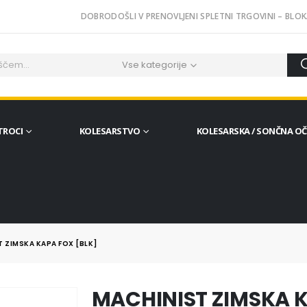
DOBRODOŠLI V PRENOVLJENI SPLETNI TRGOVINI – BLOK
Vse kategorije
TROCI
KOLESARSTVO
KOLESARSKA / SONČNA O
 ZIMSKA KAPA FOX [BLK]
MACHINIST ZIMSKA K