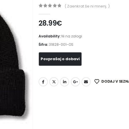
( Zaenkrat še ni mnenj. )
0
out of 5
28.99
€
Availability:
Ni na zalogi
Šifra:
31828-001-OS
DODAJ V SEZN