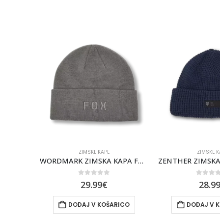
ZIMSKE KAPE
ZIMSKE K
WORDMARK ZIMSKA KAPA FOX [PTR]
ZENTHER ZIMSKA KAPA FOX [MDNT]
0
out of 5
0
out 
28.99
€
34.9
ICO
DODAJ V KOŠARICO
DODAJ V 