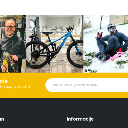
ste
h, razprodajah in
un
Informacije