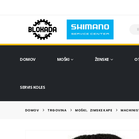
DOMOV
MOŠKI
ŽENSKE
O
SERVIS KOLES
DOMOV
TRGOVINA
MOŠKI
,
ZIMSKE KAPE
MACHINIST