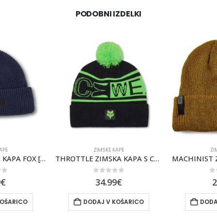
PODOBNI IZDELKI
APE
ZIMSKE KAPE
ZI
THROTTLE ZIMSKA KAPA S COFOM FOX [BLK]
MACHINIST ZIMSKA KAPA FOX [CRML]
of 5
0
out of 5
0
9
€
24.99
€
2
KOŠARICO
DODAJ V KOŠARICO
IZBERI