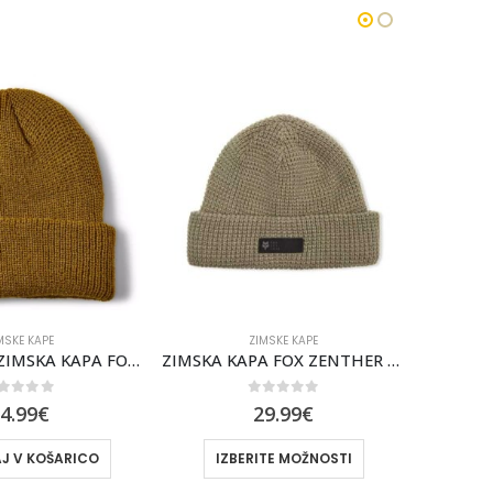
MSKE KAPE
ZIMSKE KAPE
ZIMSKA KAPA FOX ZENTHER BEANIE [ADB]
FOX MACHINIST BEANIE ZIMSKA KAPA FOX [SADDLE]
out of 5
0
out of 5
9.99
€
29.99
€
TE MOŽNOSTI
IZBERITE MOŽNOSTI