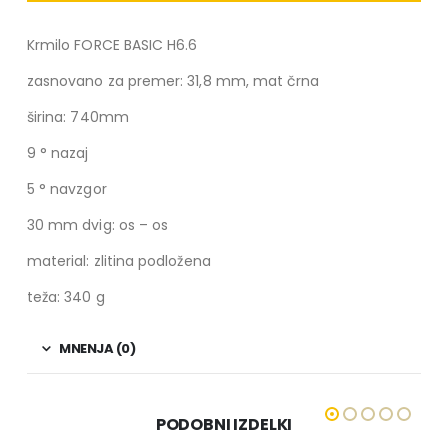
Krmilo FORCE BASIC H6.6
zasnovano za premer: 31,8 mm, mat črna
širina: 740mm
9 ° nazaj
5 ° navzgor
30 mm dvig: os – os
material: zlitina podložena
teža: 340 g
MNENJA (0)
PODOBNI IZDELKI