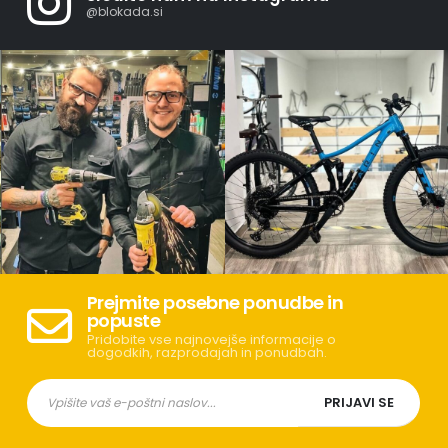
@blokada.si
Prejmite posebne ponudbe in
popuste
Pridobite vse najnovejše informacije o
dogodkih, razprodajah in ponudbah.