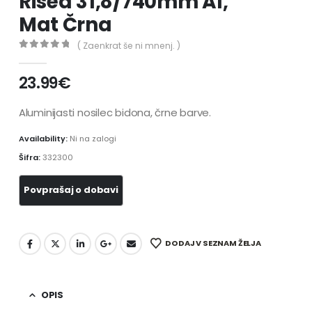
Rised 31,8/740mm Al,
Mat Črna
( Zaenkrat še ni mnenj. )
0
out of 5
23.99
€
Aluminijasti nosilec bidona, črne barve.
Availability:
Ni na zalogi
Šifra:
332300
DODAJ V SEZNAM ŽELJA
OPIS