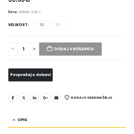
Šifra:
30688-276-1
VELIKOST
30
32
DODAJ V KOŠARICO
DODAJ V SEZNAM ŽELJA
OPIS