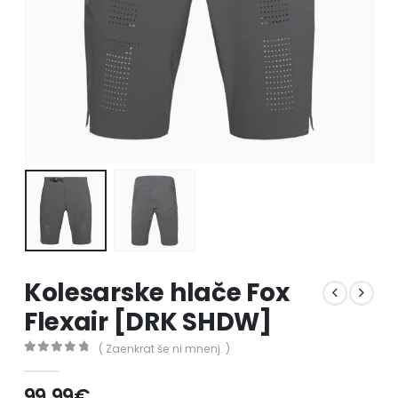
Kolesarske hlače Fox
Flexair [DRK SHDW]
( Zaenkrat še ni mnenj. )
0
out of 5
99.99
€