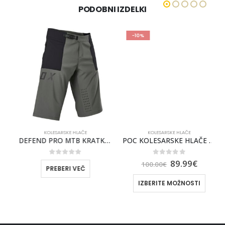
PODOBNI IZDELKI
-10%
KOLESARSKE HLAČE
KOLESARSKE HLAČE
 [BLK]
DEFEND PRO MTB KRATKE HLAČE FOX [DRK SHDW]
POC KOLESARSKE HLAČE ESSENTIAL ENDURO SHORTS BROWN
0
out of 5
0
out of 5
89.99
€
100.00
€
PREBERI VEČ
IZBERITE MOŽNOSTI