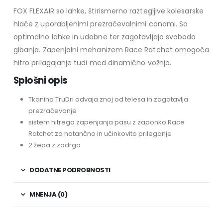
FOX FLEXAIR so lahke, štirismerno raztegljive kolesarske
hlače z uporabljenimi prezračevalnimi conami. So
optimalno lahke in udobne ter zagotavljajo svobodo
gibanja. Zapenjalni mehanizem Race Ratchet omogoča
hitro prilagajanje tudi med dinamično vožnjo.
Splošni opis
Tkanina TruDri odvaja znoj od telesa in zagotavlja
prezračevanje
sistem hitrega zapenjanja pasu z zaponko Race
Ratchet za natančno in učinkovito prileganje
2 žepa z zadrgo
DODATNE PODROBNOSTI
MNENJA (0)