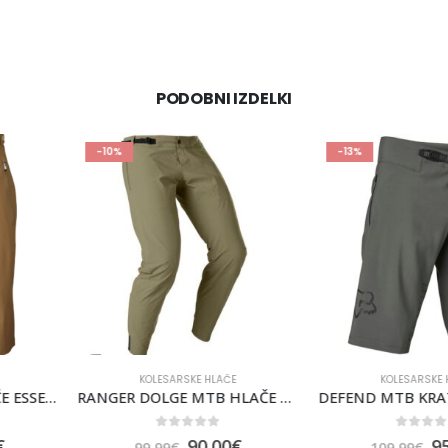
PODOBNI IZDELKI
-13%
-20%
 HLAČE
KOLESARSKE HLAČE
KOLES
RANGER DOLGE MTB HLAČE ŠIROKE FOX [PTR]
DEFEND MTB KRATKE HLAČE ŠIROKE FOX [DRK SHDW]
of 5
0
out of 5
0
0.00
€
95.99
€
109.99
€
94.99