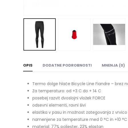
OPIS
DODATNE PODROBNOSTI
MNENJA (0)
Termo dolge hlače Bicycle Line Fiandre – brez 
Za temperaturo: od +3 C do + 14 C
posebej razvit dvoslojni vložek FORCE
odsevni elementi, ravni šivi
elastika v pasu in možnost zategovanja z vrvico
namenjene za temperature med 0 °C in +10 °C
material: 77% poliester, 23% elastan