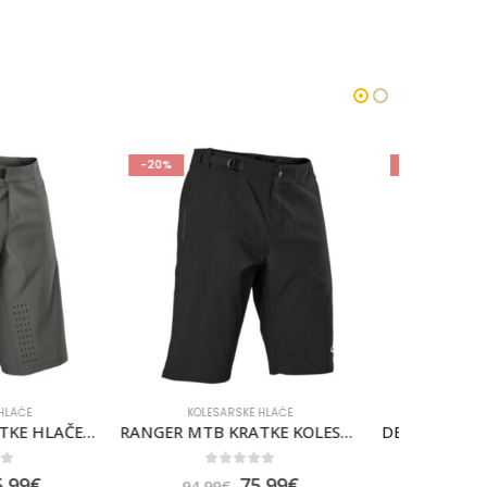
-15%
ARSKE HLAČE
KOLESARSKE HLAČE
RANGER MTB KRATKE KOLESARSKE HLAČE FOX S PODLOGO [BLK]
DEFEND TOPLE MTB DOLGE HLAČE Z NARAMNICAMI FOX [BLK]
out of 5
0
out of 5
75.99
€
153.00
€
€
180.00
€