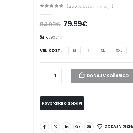
( Zaenkrat še ni mnenj. )
0
out of 5
79.99
€
84.99
€
Šifra:
900411
VELIKOST
M
S
XL
XXL
DODAJ V KOŠARICO
DODAJ V SEZN