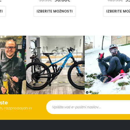
OŽNOSTI
IZBERITE MOŽNOSTI
IZBERI
ste
h, razprodajah in