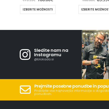
TI
IZBERITE MOŽNOSTI
IZBERITE M
Sledite nam na
Instagramu
@blokada.si
Prejmite posebne ponudbe in popu
Pridobite vse najnovejše informacije o dogodki
ponudbah.