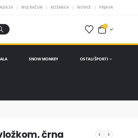
ADA.SI!
MOJ RAČUN
KOŠARICA
NOVICE
PRIJAVA
0
ČALA
SNOW MONKEY
OSTALI ŠPORTI
vložkom, črna