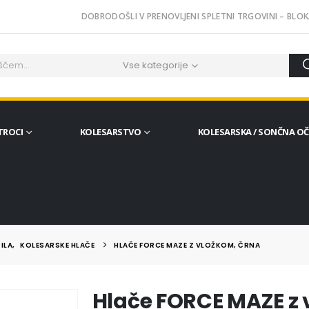
DOBRODOŠLI V PRENOVLJENI SPLETNI TRGOVINI – BLOK
Vse kategorije
TROCI
KOLESARSTVO
KOLESARSKA / SONČNA O
ILA
,
KOLESARSKE HLAČE
HLAČE FORCE MAZE Z VLOŽKOM, ČRNA
Hlače FORCE MAZE z 