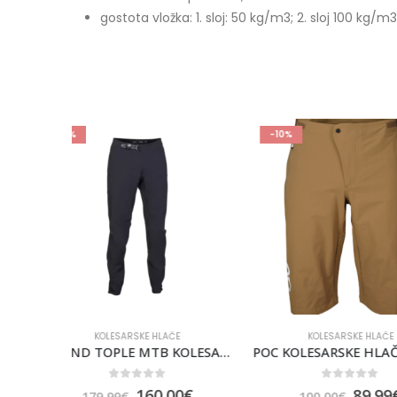
gostota vložka: 1. sloj: 50 kg/m3; 2. sloj 100 kg/m3
-10%
-10%
KOLESARSKE HLAČE
KOLESARSKE
DEFEND TOPLE MTB KOLESARSKE HLAČE FOX [BLK]
POC KOLESARSKE HLAČE ESSENTIAL ENDURO SHORTS BROWN
0
out of 5
0
out 
0
€
89.99
€
9
100.00
€
99.99
€