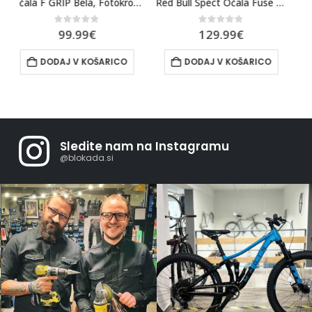
Bela, Fotokromatska
Red Bull Spect Očala Fuse Zlata
Red Bull Spect Očala Daft Modra
0
out of 5
0
out of 5
129.99
€
79.99
€
DODAJ V KOŠARICO
DODAJ V KOŠARICO
Sledite nam na Instagramu
@blokada.si