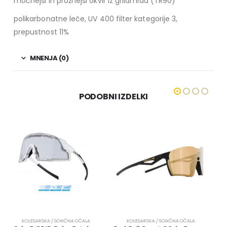
močnejši in prožnejši okvir iz grilamida (TR90)
polikarbonatne leče, UV 400 filter kategorije 3,
prepustnost 11%
MNENJA (0)
PODOBNI IZDELKI
KOLESARSKA / SONČNA OČALA
KOLESARSKA / SONČNA OČALA