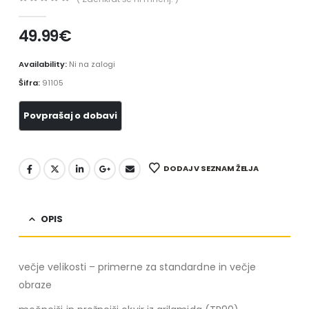
0
out of 5
49.99
€
Availability:
Ni na zalogi
Šifra:
91105
DODAJ V SEZNAM ŽELJA
OPIS
večje velikosti – primerne za standardne in večje
obraze