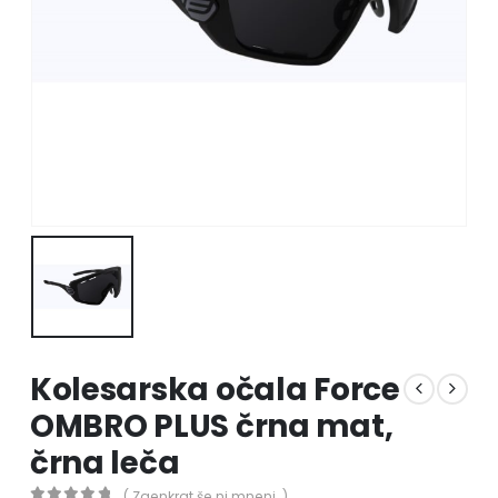
Kolesarska očala Force
OMBRO PLUS črna mat,
črna leča
( Zaenkrat še ni mnenj. )