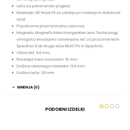
Leča za panoramski pogled;
Nastavljiv 3D Nose Fit za udobje pri nošenju in stabilnost
očal;
Popolnoma prezračevana zasnova;
Magnetic MagneFix Interchangeable Lens Technology
omogoča enostavno zamenjavo leč za prozorne leče
Spectron 0 ali druge leče REACTIV in Spectron;
Višina leč: 64 mm;
Razdalja med nosnicami: 15 mm;
Dolžina ušesnega nastavka: 124 mm;
Dolžina leče: 131 mm.
MNENJA (0)
PODOBNI IZDELKI