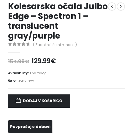
Kolesarska očala Julbo
Edge – Spectron 1 –
translucent
gray/purple
( Zaenkrat še ni mnenj. )
0
out of 5
129.99
€
154.99
€
Availability:
1 na zalogi
Šifra:
J5621022
DODAJ V KOŠARICO