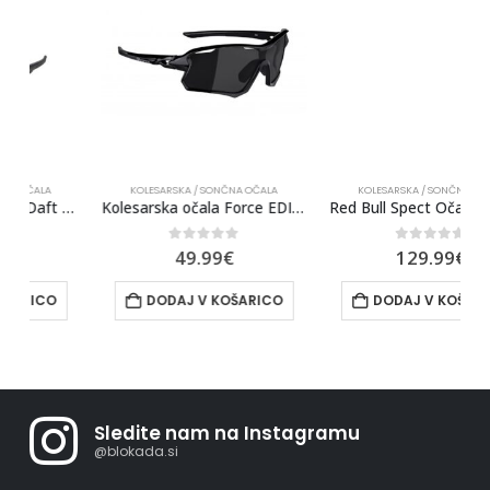
KOLESARSKA / SONČNA OČALA
KOLESARSKA / SONČNA OČALA
aft 005
Kolesarska očala Force EDIE, Črna
Red Bull Spect Očala Fuse Modra
0
out of 5
0
out of 5
49.99
€
129.99
€
DODAJ V KOŠARICO
DODAJ V KOŠARICO
Sledite nam na Instagramu
@blokada.si