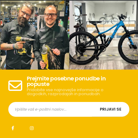
Prejmite posebne ponudbe in
popuste
Pridobite vse najnovejše informacije o
dogodkih, razprodajah in ponudbah.