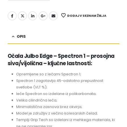
DODAJ V SEZNAM ŽELJA
OPIS
Očala Julbo Edge – Spectron 1 – prosojna
siva/vijolična – ključne lastnosti:
Opremljene so z lečami Spectron 1;
Spectron 1 zagotavlja 45-odstotno prepustnost
svetlobe (VLT %);
leče Spectron so izdelane iz polikarbonata;
Velika cilindrična leča;
Minimalistična zasnova brez okvirja;
Model je združljiv z večino kolesarskih čelad;
Templji Grip Tech so izdelani iz mehkega materiala, ki
se ne oprijemlje las;