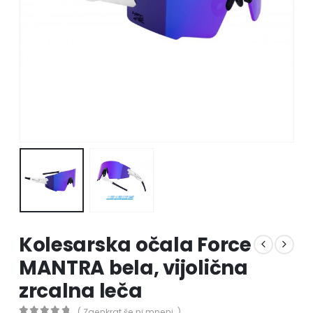
Kolesarska očala Force
MANTRA bela, vijolična
zrcalna leča
( Zaenkrat še ni mnenj. )