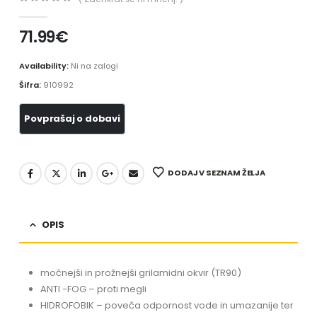
0
out of 5
71.99
€
Availability:
Ni na zalogi
Šifra:
910992
DODAJ V SEZNAM ŽELJA
OPIS
močnejši in prožnejši grilamidni okvir (TR90)
ANTI -FOG – proti megli
HIDROFOBIK – poveča odpornost vode in umazanije ter