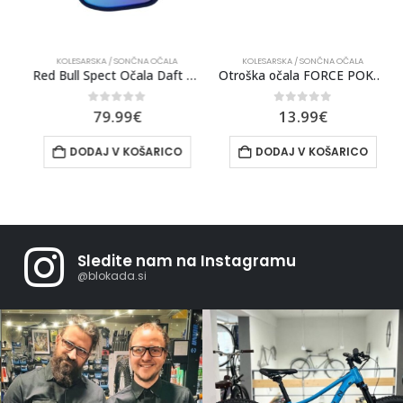
KOLESARSKA / SONČNA OČALA
KOLESARSKA / SONČNA OČALA
KLA [BELA]
Red Bull Spect Očala Daft Modra
Otroška očala FORCE POKEY Matt Roza
0
out of 5
0
out of 5
79.99
€
13.99
€
DODAJ V KOŠARICO
DODAJ V KOŠARICO
Sledite nam na Instagramu
@blokada.si