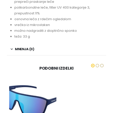
prepreči praskanje leče
polikarbonatne leče, filter UV 400 kategorije 3,
prepustnost 11%
osnovna leča z rdečim ogledalom
vrečka iz mikrovlaken
možno nadgraditi z dioptrično sponko
teža: 33 g
MNENJA (0)
PODOBNI IZDELKI