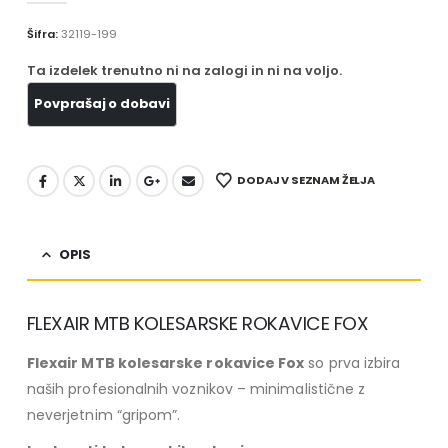
Šifra:
32119-199
Ta izdelek trenutno ni na zalogi in ni na voljo.
DODAJ V SEZNAM ŽELJA
OPIS
FLEXAIR MTB KOLESARSKE ROKAVICE FOX
Flexair MTB kolesarske rokavice Fox
so prva izbira
naših profesionalnih voznikov – minimalistične z
neverjetnim “gripom”.