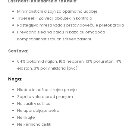
Lastnosti kolesarskih rokavic:
Minimalistični dizajn za optimalno udobje
TrueFeel – Za večji občutek in kontrolo
Raztegljiva mreža vzdolž prstov povečuje pretok zraka
Prevodna sled na palcu in kazalcu omogoča
kompatibilnost s touch screen zasloni
Sestava:
64% poliamid najlon, 16% neopren, 13% poliuretan, 4%
elastan, 3% polivinilklorid (pvc)
Nega:
Hladno in nežno strojno pranje
Zaprite velcro pred pranjem
Ne sušiti v sušilcu
Ne uporabljajte belila
Ne likajte
Ne kemično čistiti