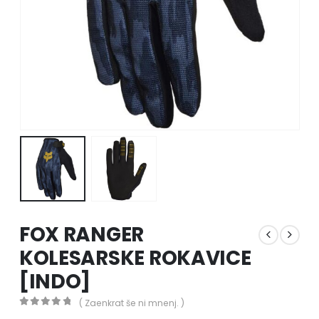
FOX RANGER
KOLESARSKE ROKAVICE
[INDO]
( Zaenkrat še ni mnenj. )
0
out of 5