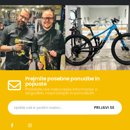
Prejmite posebne ponudbe in
popuste
Pridobite vse najnovejše informacije o
dogodkih, razprodajah in ponudbah.