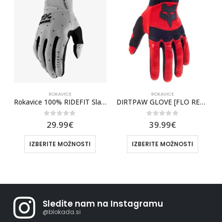
ROKAVICE
ROKAVICE
AVICE 100% BRISKER PINK
Rokavice 100% RIDEFIT Slasher
DIRTPAW GLOVE [FLO RED] MX
0
out of 5
0
out of 5
29.99
€
39.99
€
IZBERITE MOŽNOSTI
IZBERITE MOŽNOSTI
Sledite nam na Instagramu
@blokada.si