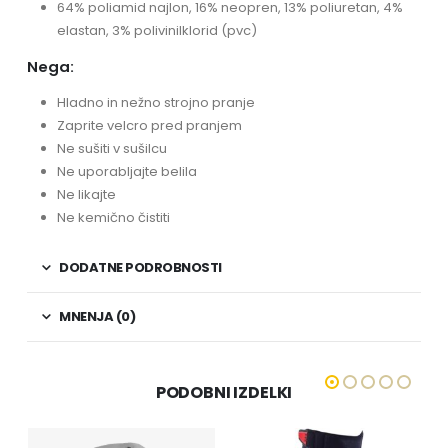
64% poliamid najlon, 16% neopren, 13% poliuretan, 4%
elastan, 3% polivinilklorid (pvc)
Nega:
Hladno in nežno strojno pranje
Zaprite velcro pred pranjem
Ne sušiti v sušilcu
Ne uporabljajte belila
Ne likajte
Ne kemično čistiti
DODATNE PODROBNOSTI
MNENJA (0)
PODOBNI IZDELKI