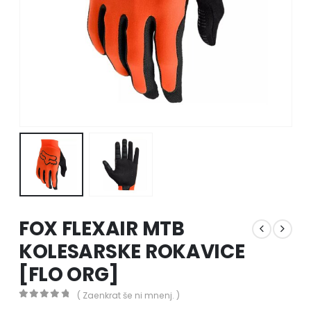
FOX FLEXAIR MTB
KOLESARSKE ROKAVICE
[FLO ORG]
( Zaenkrat še ni mnenj. )
0
out of 5