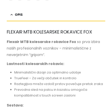
OPIS
FLEXAIR MTB KOLESARSKE ROKAVICE FOX
Flexair MTB kolesarske rokavice Fox
so prva izbira
naših profesionalnih voznikov – minimalistične z
neverjetnim “gripom”.
Lastnosti kolesarskih rokavic:
Minimalistični dizajn za optimalno udobje
TrueFeel – Za večji občutek in kontrolo
Raztegljiva mreža vzdolž prstov povečuje pretok zraka
Prevodna sled na palcu in kazalcu omogoča
kompatibilnost s touch screen zasloni
Sestava: