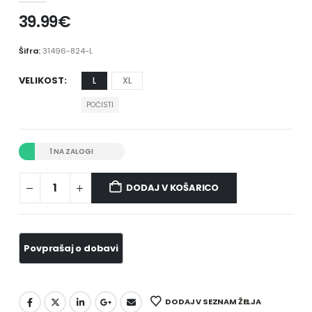
39.99
€
Šifra:
31496-824-L
VELIKOST
L
XL
POČISTI
1 NA ZALOGI
DODAJ V KOŠARICO
DODAJ V SEZNAM ŽELJA