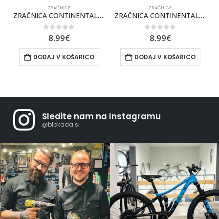
ZRAČNICE
ZRAČNICE
NTINENTAL MTB 29″
ZRAČNICA CONTINENTAL CESTNA
ZRAČNICA CONTINENTAL 28″ PRESTA 18-25/622, ventil 42mm
0
out of 5
0
out of 5
8.99
€
8.99
€
DODAJ V KOŠARICO
DODAJ V KOŠARICO
Sledite nam na Instagramu
@blokada.si