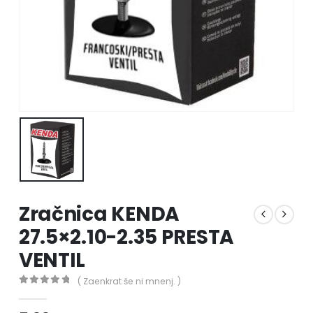
Zračnica KENDA
27.5×2.10-2.35 PRESTA
VENTIL
( Zaenkrat še ni mnenj. )
0
out of 5