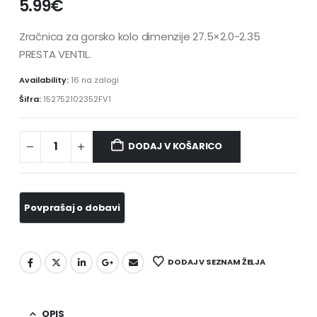
5.99
€
Zračnica za gorsko kolo dimenzije 27.5×2.0-2.35
PRESTA VENTIL.
Availability:
16 na zalogi
Šifra:
152752102352FV1
DODAJ V KOŠARICO
DODAJ V SEZNAM ŽELJA
OPIS