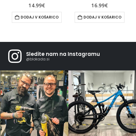
0
out of 5
0
out of 5
16.99
€
21.99
€
DODAJ V KOŠARICO
DODAJ V KOŠARICO
Sledite nam na Instagramu
@blokada.si