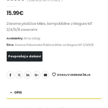
( Zaenkrat še ni mnenj. )
0
out of 5
15.99
€
Zavorne ploščice Miles, kompatibilne z Magura MT
2/4/6/8 zavorami.
Availability:
Ni na zalogi
Šifra:
Zavorne Polkovinske Ploščice Miles za Magura MT 2/4/6/8
DODAJ V SEZNAM ŽELJA
OPIS