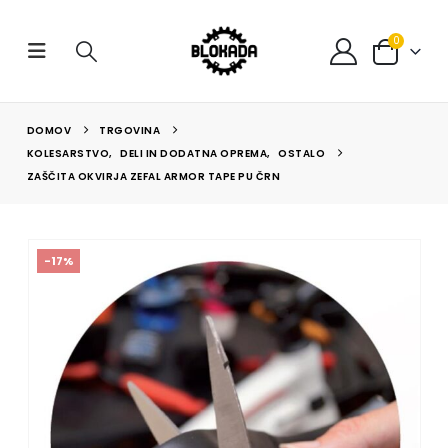
0
DOMOV
TRGOVINA
KOLESARSTVO
,
DELI IN DODATNA OPREMA
,
OSTALO
ZAŠČITA OKVIRJA ZEFAL ARMOR TAPE PU ČRN
-17%