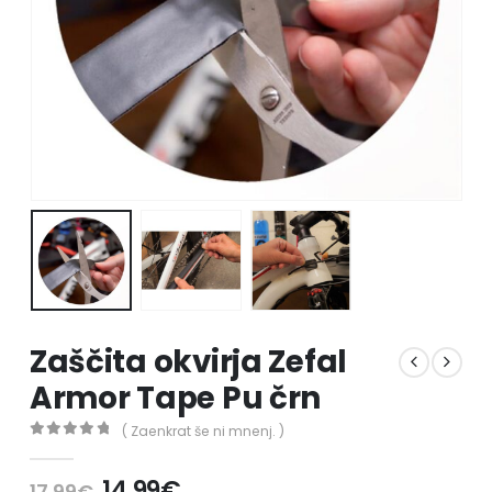
Zaščita okvirja Zefal
Armor Tape Pu črn
( Zaenkrat še ni mnenj. )
0
out of 5
14.99
€
17.99
€