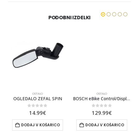
PODOBNI IZDELKI
OSTALO
OSTALO
ICROSPLINE,12mm NEO2T/FLUX2/S
OGLEDALO ZEFAL SPIN
BOSCH eBike Control/Display Unit LED Remote
0
out of 5
0
out of 5
14.99
€
129.99
€
DODAJ V KOŠARICO
DODAJ V KOŠARICO