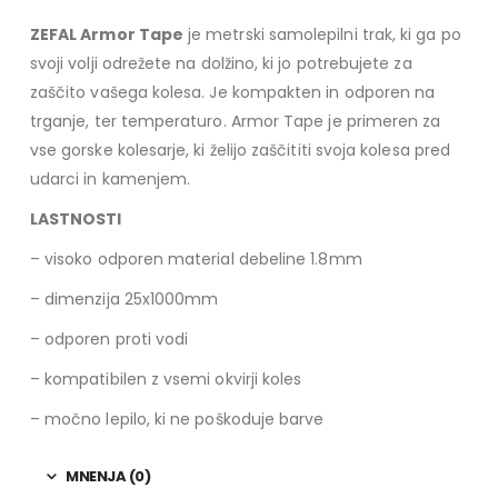
ZEFAL Armor Tape
je metrski samolepilni trak, ki ga po
svoji volji odrežete na dolžino, ki jo potrebujete za
zaščito vašega kolesa. Je kompakten in odporen na
trganje, ter temperaturo. Armor Tape je primeren za
vse gorske kolesarje, ki želijo zaščititi svoja kolesa pred
udarci in kamenjem.
LASTNOSTI
– visoko odporen material debeline 1.8mm
– dimenzija 25x1000mm
– odporen proti vodi
– kompatibilen z vsemi okvirji koles
– močno lepilo, ki ne poškoduje barve
MNENJA (0)