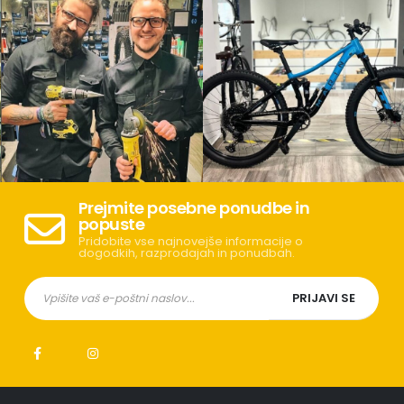
Prejmite posebne ponudbe in
popuste
Pridobite vse najnovejše informacije o
dogodkih, razprodajah in ponudbah.