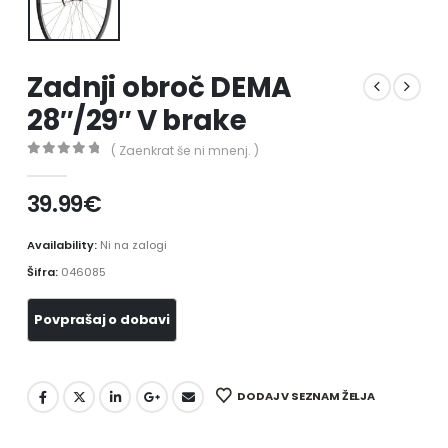
Zadnji obroč DEMA
28″/29″ V brake
( Zaenkrat še ni mnenj. )
0
out of 5
39.99
€
Availability:
Ni na zalogi
Šifra:
046085
DODAJ V SEZNAM ŽELJA