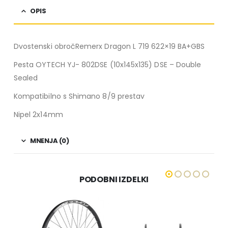
OPIS
Dvostenski obročRemerx Dragon L 719 622×19 BA+GBS
Pesta OYTECH YJ- 802DSE (10x145x135) DSE – Double
Sealed
Kompatibilno s Shimano 8/9 prestav
Nipel 2x14mm
MNENJA (0)
PODOBNI IZDELKI