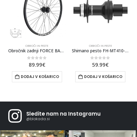
OBROČI IN PESTE
OBROČI IN PESTE
584×19
Shimano pesto FH-MT410-B 12x148mm BOOST CL 32L 12 prestav
ZADNJI OBROČ RODI AIRLINE 28X1.75
0
out of 5
0
out of 5
59.99
€
64.99
€
DODAJ V KOŠARICO
DODAJ V KOŠARICO
Sledite nam na Instagramu
@blokada.si