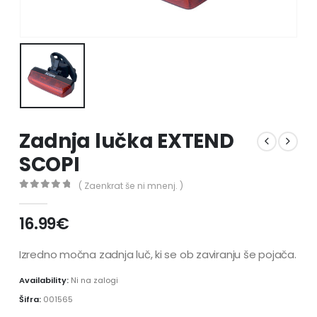
Zadnja lučka EXTEND
SCOPI
( Zaenkrat še ni mnenj. )
0
out of 5
16.99
€
Izredno močna zadnja luč, ki se ob zaviranju še pojača.
Availability:
Ni na zalogi
Šifra:
001565