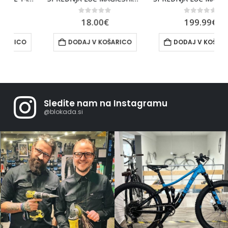
0
out of 5
0
out of 5
18.00
€
199.99
€
DODAJ V KOŠARICO
DODAJ V KOŠARICO
Sledite nam na Instagramu
@blokada.si