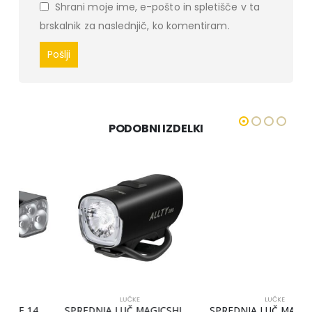
Shrani moje ime, e-pošto in spletišče v ta
brskalnik za naslednjič, ko komentiram.
PODOBNI IZDELKI
LUČKE
LUČKE
+
SPREDNJA LUČ MAGICSHINE ALLTY 200 – 200 LM
SPREDNJA LUČ MAGICSHINE MONTEER 3500S NEBULA – 3500 LM