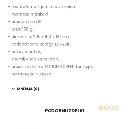
– montaža na zgornjo cev okvirja,
– montaža s trakovi,
– prostornina 1,35 l ,
– teža: 158 g ,
– dimenzije: 200 x 100 x 110 mm,
– vodoodporne zadrge EASYZIP,
– odsevni potisk,
– snemljiv žep za telefon,
– prosojno okno s TOUCH SCREEN funkcijo,
– odprtina za slušalke.
MNENJA (0)
PODOBNI IZDELKI