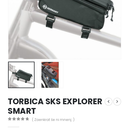
TORBICA SKS EXPLORER
SMART
( Zaenkrat še ni mnenj. )
0
out of 5