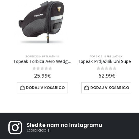
TORBICE IN PRTLJAŽNIKI
TORBICE IN PRTLJAŽNIKI
 Aero Wedge Pack s Trakovi M
Topeak Torbica Aero Wedge Pack
Topeak Prtljažnik Uni SuperTourist Disc
0
out of 5
0
out of 5
25.99
€
62.99
€
DODAJ V KOŠARICO
DODAJ V KOŠARICO
Sledite nam na Instagramu
@blokada.si