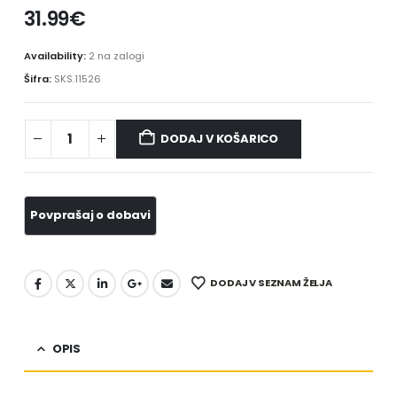
31.99
€
Availability:
2 na zalogi
Šifra:
SKS.11526
DODAJ V KOŠARICO
DODAJ V SEZNAM ŽELJA
OPIS