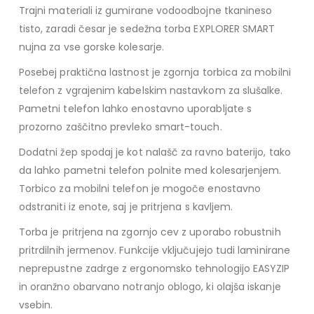
Trajni materiali iz gumirane vodoodbojne tkanineso
tisto, zaradi česar je sedežna torba EXPLORER SMART
nujna za vse gorske kolesarje.
Posebej praktična lastnost je zgornja torbica za mobilni
telefon z vgrajenim kabelskim nastavkom za slušalke.
Pametni telefon lahko enostavno uporabljate s
prozorno zaščitno prevleko smart-touch.
Dodatni žep spodaj je kot nalašč za ravno baterijo, tako
da lahko pametni telefon polnite med kolesarjenjem.
Torbico za mobilni telefon je mogoče enostavno
odstraniti iz enote, saj je pritrjena s kavljem.
Torba je pritrjena na zgornjo cev z uporabo robustnih
pritrdilnih jermenov. Funkcije vključujejo tudi laminirane
neprepustne zadrge z ergonomsko tehnologijo EASYZIP
in oranžno obarvano notranjo oblogo, ki olajša iskanje
vsebin.