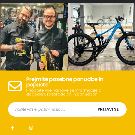
Prejmite posebne ponudbe in
popuste
Pridobite vse najnovejše informacije o
dogodkih, razprodajah in ponudbah.