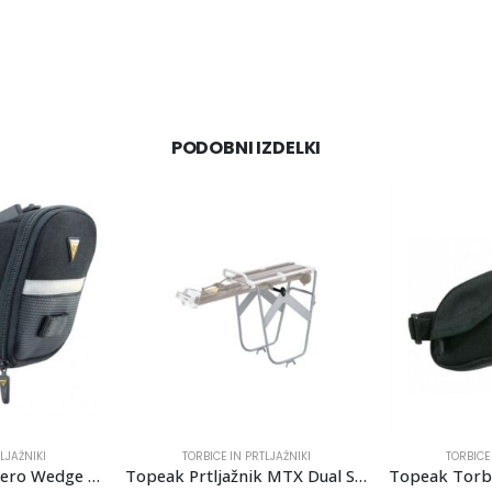
PODOBNI IZDELKI
LJAŽNIKI
TORBICE IN PRTLJAŽNIKI
TORBICE
Topeak Torbica Aero Wedge Pack Large
Topeak Prtljažnik MTX Dual Side