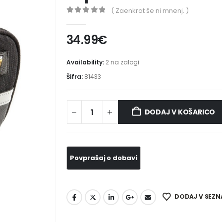
( Zaenkrat še ni mnenj. )
0
out of 5
34.99
€
Availability:
2 na zalogi
Šifra:
81433
DODAJ V KOŠARICO
DODAJ V SEZN