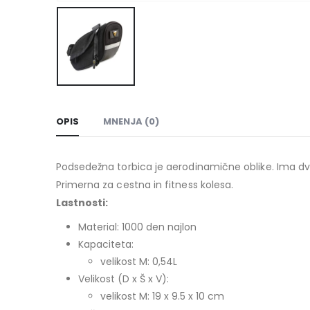
OPIS
MNENJA (0)
Podsedežna torbica je aerodinamične oblike. Ima dva 
Primerna za cestna in fitness kolesa.
Lastnosti:
Material: 1000 den najlon
Kapaciteta:
velikost M: 0,54L
Velikost (D x Š x V):
velikost M: 19 x 9.5 x 10 cm