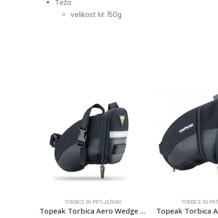
Teža:
velikost M: 150g
KI
TORBICE IN PRTLJAŽNIKI
TORBICE IN PRT
TORBICA SKS EXPLORER SMART
Topeak Torbica Aero Wedge Pack s Trakovi M