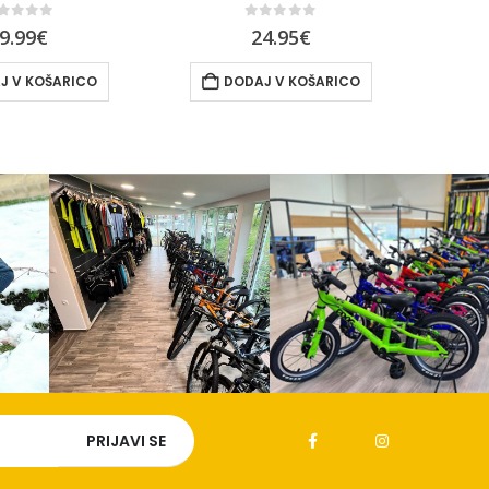
out of 5
0
out of 5
9.99
€
24.95
€
J V KOŠARICO
DODAJ V KOŠARICO