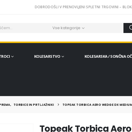
DOBRODOŠLI V PRENOVLJENI SPLETNI TRGOVINI – BLOK
Vse kategorije
TROCI
KOLESARSTVO
KOLESARSKA / SONČNA O
OPREMA
,
TORBICE IN PRTLJAŽNIKI
TOPEAK TORBICA AERO WEDGE DX MEDIU
Topeak Torbica Aer