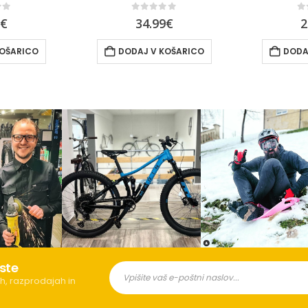
of 5
0
out of 5
0
9
€
34.99
€
2
KOŠARICO
DODAJ V KOŠARICO
DODA
ste
h, razprodajah in