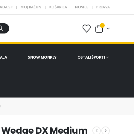
ADA.SI!
MOJ RAČUN
KOŠARICA
NOVICE
PRIJAVA
0
ČALA
SNOW MONKEY
OSTALI ŠPORTI
M
o Wedge DX Medium