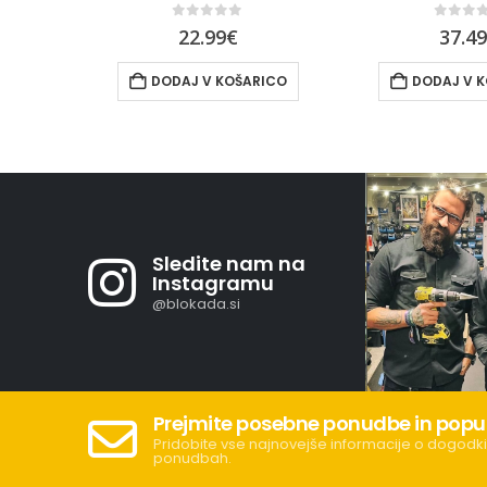
0
out of 5
0
out 
22.99
€
37.4
ICO
DODAJ V KOŠARICO
DODAJ V 
Sledite nam na
Instagramu
@blokada.si
Prejmite posebne ponudbe in popu
Pridobite vse najnovejše informacije o dogodki
ponudbah.