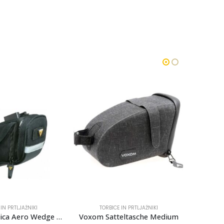
 IN PRTLJAŽNIKI
TORBICE IN PRTLJAŽNIKI
T
Topeak Torbica Aero Wedge DX Small
Voxom Satteltasche Medium