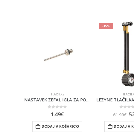
-15%
-21%
TLAČILKE
TLAČIL
NASTAVEK ZEFAL IGLA ZA POLNJENJE ŽOG
LEZYNE TLAČILKA ZA AMORTIZERJE
0
out of 5
0
out 
52.99
€
11
61.99
€
149.99
€
ICO
DODAJ V KOŠARICO
DODAJ V 