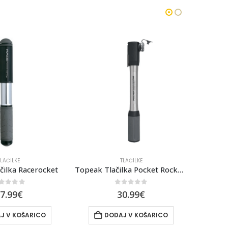
-12%
TLAČILKE
TLAČILKE
Topeak Tlačilka Pocket Rocket DX II
BOMBICA ZEFAL 25g
out of 5
0
out of 5
0.99
€
3.99
€
J V KOŠARICO
DODAJ V KOŠARICO