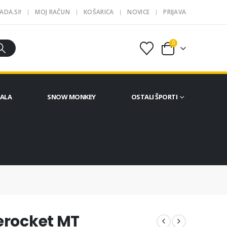
ADA.SI!
MOJ RAČUN
KOŠARICA
NOVICE
PRIJAVA
0
ČALA
SNOW MONKEY
OSTALI ŠPORTI
erocket MT