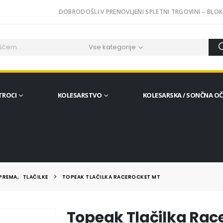
DOBRODOŠLI V PRENOVLJENI SPLETNI TRGOVINI – BLOK
Vse kategorije
TROCI
KOLESARSTVO
KOLESARSKA / SONČNA O
OPREMA
,
TLAČILKE
TOPEAK TLAČILKA RACEROCKET MT
Topeak Tlačilka Rac