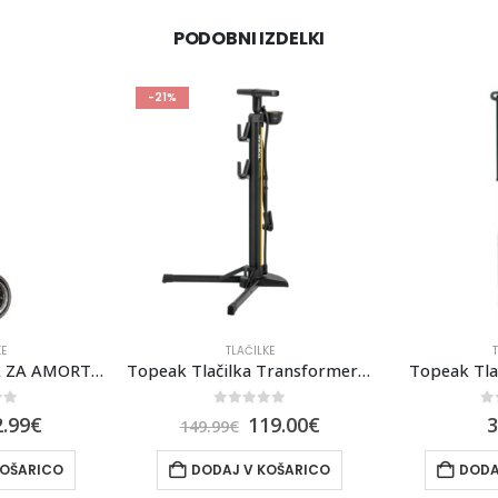
PODOBNI IZDELKI
KE
TLAČILKE
Topeak Tlačilka Transformer® eUP
Topeak Tlačilka Racerocket
of 5
0
out of 5
0
9.00
€
37.99
€
3
KOŠARICO
DODAJ V KOŠARICO
DODA