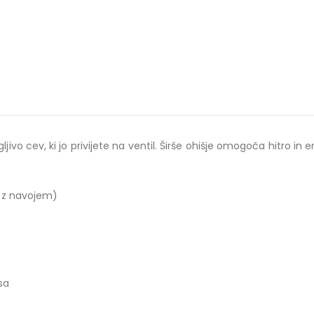
ljivo cev, ki jo privijete na ventil. Širše ohišje omogoča hitro in 
 z navojem)
sa