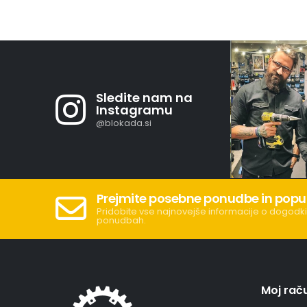
Sledite nam na
Instagramu
@blokada.si
Prejmite posebne ponudbe in popu
Pridobite vse najnovejše informacije o dogodki
ponudbah.
Moj rač