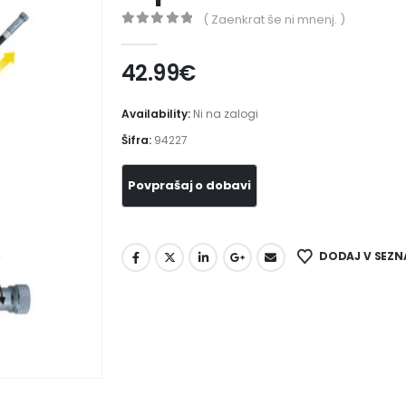
( Zaenkrat še ni mnenj. )
0
out of 5
42.99
€
Availability:
Ni na zalogi
Šifra:
94227
DODAJ V SEZN