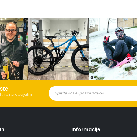
ste
h, razprodajah in
un
Informacije