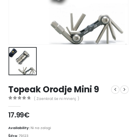
Topeak Orodje Mini 9
( Zaenkrat še ni mnenj. )
0
out of 5
17.99
€
Availability:
Ni na zalogi
Šifra:
79123