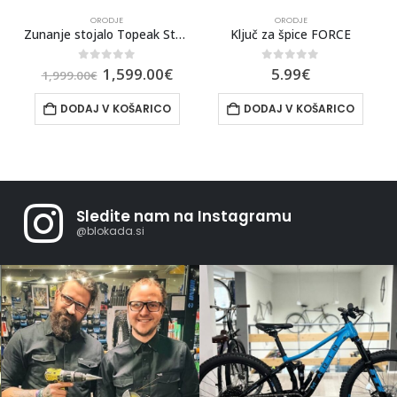
ORODJE
ORODJE
 Fix Station
Ključ za špice FORCE
Topeak Orodje Alien II
0
out of 5
0
out of 5
5.99
€
42.99
€
49.99
€
DODAJ V KOŠARICO
DODAJ V KOŠARICO
Sledite nam na Instagramu
@blokada.si