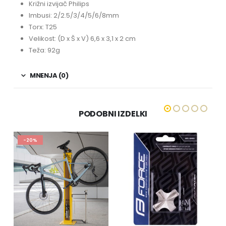
Križni izvijač Philips
Imbusi: 2/2.5/3/4/5/6/8mm
Torx: T25
Velikost: (D x Š x V) 6,6 x 3,1 x 2 cm
Teža: 92g
MNENJA (0)
PODOBNI IZDELKI
-14%