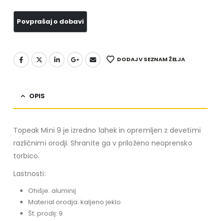
DODAJ V SEZNAM ŽELJA
OPIS
Topeak Mini 9 je izredno lahek in opremljen z devetimi
različnimi orodji. Shranite ga v priloženo neoprensko
torbico.
Lastnosti:
Ohišje: aluminij
Material orodja: kaljeno jeklo
Št. prodij: 9