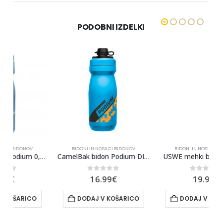
PODOBNI IZDELKI
BIDONI IN NOSILCI BIDONOV
BIDONI IN NOSILCI BIDONOV
toneBlue/KamnitoModra
CamelBak bidon Podium DIRT 0,62l, BlueOrange/Modra
USWE mehki bidon s cevko
0
out of 5
0
out of 5
16.99
€
19.99
€
DODAJ V KOŠARICO
DODAJ V KOŠARICO