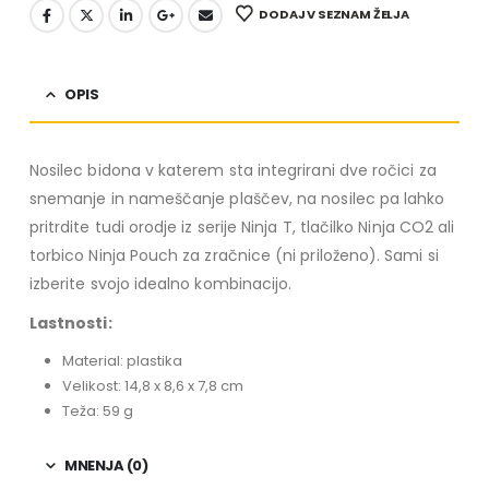
DODAJ V SEZNAM ŽELJA
OPIS
Nosilec bidona v katerem sta integrirani dve ročici za
snemanje in nameščanje plaščev, na nosilec pa lahko
pritrdite tudi orodje iz serije Ninja T, tlačilko Ninja CO2 ali
torbico Ninja Pouch za zračnice (ni priloženo). Sami si
izberite svojo idealno kombinacijo.
Lastnosti:
Material: plastika
Velikost: 14,8 x 8,6 x 7,8 cm
Teža: 59 g
MNENJA (0)