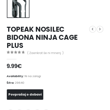
TOPEAK NOSILEC
BIDONA NINJA CAGE
PLUS
( Zaenkrat še ni mnenj. )
0
out of 5
9.99
€
Availability:
Ni na zalogi
Šifra:
29640