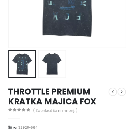
THROTTLE PREMIUM
KRATKA MAJICA FOX
( Zaenkrat še ni mnenj. )
0
out of 5
Šifra:
32928-564