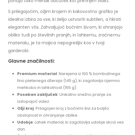
ponuja tako mehak občutek kot prefinjen videz.
S prilegajočim, ožjim krojem in kakovostno grafiko je
idealna izbira za vse, ki želijo ustvariti subtilen, a hkrati
eleganten vtis. Zahvaljujoč bočnim šivom, ki ohranjajo
obliko tudi po številnih pranjih, in lahkemu, zračnemu
materialu, je ta majica nepogrešljiv kos v tvoji
garderobi.
Glavne značilnosti:
Premium material
: Narejena iz 100 % bombažnega
fino pletenega džersija (145 g), ki zagotavlja izjemno
mehkobo in lahkotnost (155 g).
Poseben zaključek
: Unikatno snežno pranje za
izstopajoč videz.
Ožji kroj
: Prilagojen kroj z bočnimi šivi za boljšo
obstojnost in ohranjanje oblike.
Udobje
: Lahek material, ki zagotavlja udobje skozi ves
dan.