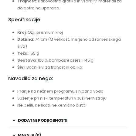
Trajnost
: Kakovostna grafika in vzdržljivi materiali za
dolgotrajno uporabo.
Specifikacije:
Kroj
: Ožji, premium kroj
Dolžina
: 74 cm (M velikost, merjeno od ramenskega
šiva)
Teža
: 155 g
Sestava
: 100 % bombažni džersi, 145 g
Šivi
: Bočni šivi za trdnost in obliko
Navodila za nego:
Pranje na nežnem programu s hladno vodo
Sušenje pri nizki temperaturi v sušilnem stroju
Ne beliti, ne likati, ne kemično čistiti
DODATNE PODROBNOSTI
MNENJA (0)