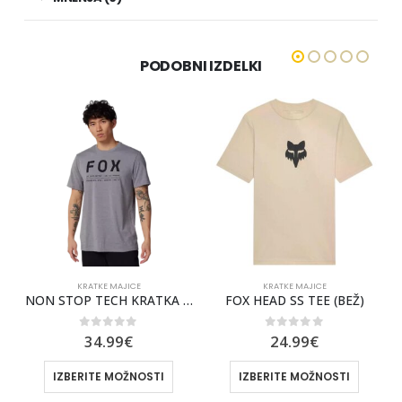
PODOBNI IZDELKI
KRATKE MAJICE
KRATKE MAJICE
NON STOP TECH KRATKA MAJICA FOX [HTR GRPH]
FOX HEAD SS TEE (BEŽ)
0
out of 5
0
out of 5
34.99
€
24.99
€
IZBERITE MOŽNOSTI
IZBERITE MOŽNOSTI