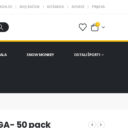
ADA.SI!
MOJ RAČUN
KOŠARICA
NOVICE
PRIJAVA
0
ČALA
SNOW MONKEY
OSTALI ŠPORTI
GA- 50 pack