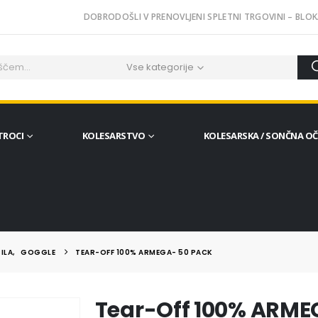
DOBRODOŠLI V PRENOVLJENI SPLETNI TRGOVINI – BLOK
Vse kategorije
TROCI
KOLESARSTVO
KOLESARSKA / SONČNA O
ILA
,
GOGGLE
TEAR-OFF 100% ARMEGA- 50 PACK
Tear-Off 100% ARME