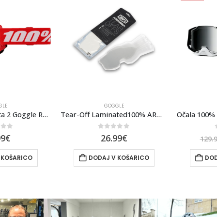
E
GOGGLE
Očala 100% Strata 2 Goggle Red – Clear Lens
Tear-Off Laminated100% ARMEGA- 2×7 pack
of 5
0
out of 5
0
9
€
26.99
€
129.99
KOŠARICO
DODAJ V KOŠARICO
DODA