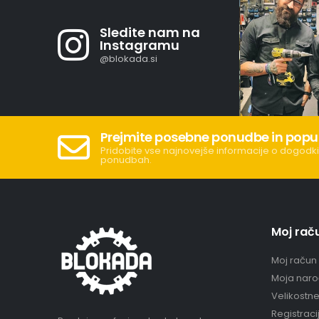
Sledite nam na
Instagramu
@blokada.si
Prejmite posebne ponudbe in popu
Pridobite vse najnovejše informacije o dogodki
ponudbah.
Moj rač
Moj račun
Moja naro
Velikostn
Registraci