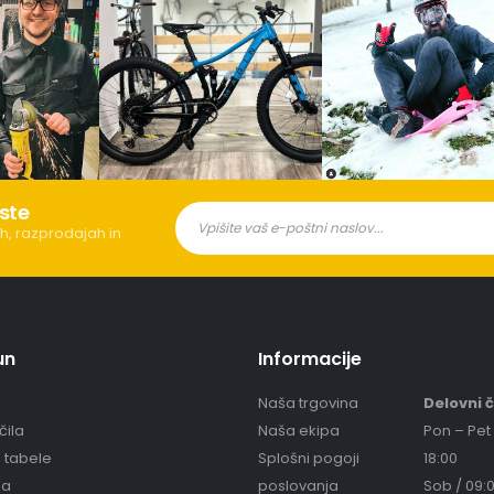
ste
h, razprodajah in
un
Informacije
Naša trgovina
Delovni 
čila
Naša ekipa
Pon – Pet 
e tabele
Splošni pogoji
18:00
ja
poslovanja
Sob / 09:0