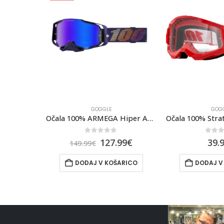
GOGGLE
GOGGL
Očala 100% Strata 2 Pink – Clear Lens
Očala 100% ARMEGA Hiper Agenda Mirror
0
out of 5
0
out 
127.99
€
39.9
149.99
€
ICO
DODAJ V KOŠARICO
DODAJ V 