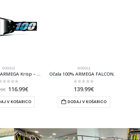
GOGGLE
GOGGLE
Očala 100% ARMEGA Krisp – Mirror Silver Lens
Očala 100% ARMEGA FALCON5 MIR/RD
out of 5
0
out of 5
116.99
€
139.99
€
€
J V KOŠARICO
DODAJ V KOŠARICO