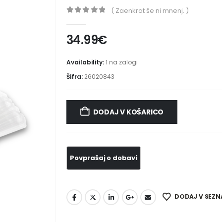
( Zaenkrat še ni mnenj. )
0
out of 5
34.99
€
Availability:
1 na zalogi
Šifra:
26020843
DODAJ V KOŠARICO
DODAJ V SEZN