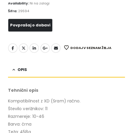
Availability:
Ni na zalogi
Šifra:
29594
DODAJ V SEZNAM ŽELJA
OPIS
Tehnični opis
Kompatibilnost z XD (Sram) račno.
Število verižnikov: 11
Razmereje: 10-46
Barva: črna
Teža: 458g