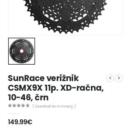
SunRace verižnik
CSMX9X 11p. XD-račna,
10-46, črn
( Zaenkrat še ni mnenj. )
0
out of 5
149.99
€