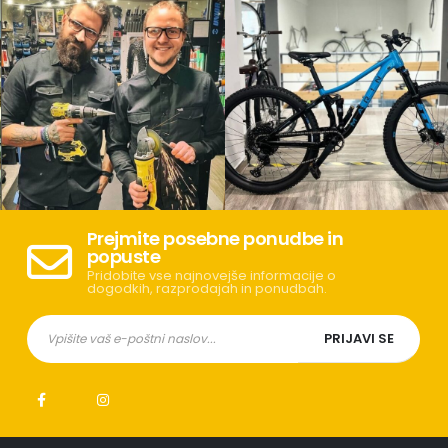
Prejmite posebne ponudbe in
popuste
Pridobite vse najnovejše informacije o
dogodkih, razprodajah in ponudbah.