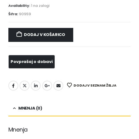
Availability:
1 na zalogi
Šifra:
90959
DODAJ V KOŠARICO
DODAJ V SEZNAM ŽELJA
MNENJA (0)
Mnenja