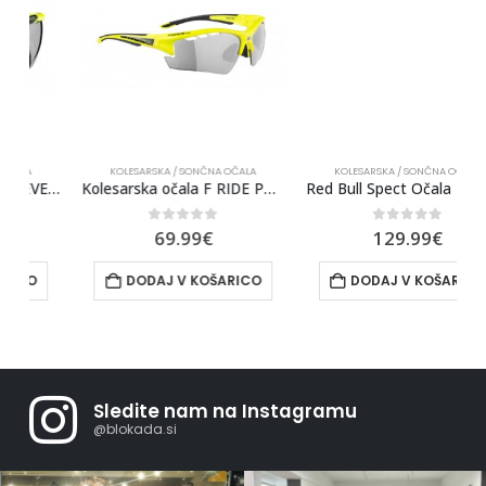
KOLESARSKA / SONČNA OČALA
KOLESARSKA / SONČNA OČALA
rce EVEREST Fluo, Črna Laser Steklo
Kolesarska očala F RIDE PRO clear stekla, diop.clip, fluo
Red Bull Spect Očala Fuse Zlata
0
out of 5
0
out of 5
69.99
€
129.99
€
DODAJ V KOŠARICO
DODAJ V KOŠARICO
Sledite nam na Instagramu
@blokada.si