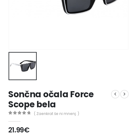
Sončna očala Force
Scope bela
( Zaenkrat še ni mnenj. )
0
out of 5
21.99
€