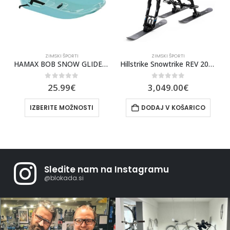
ZIMSKI ŠPORTI
ZIMSKI ŠPORTI
HAMAX BOB SNOW GLIDER Z ZAVORO
Hillstrike Snowtrike REV 2023
0
out of 5
0
out of 5
25.99
€
3,049.00
€
IZBERITE MOŽNOSTI
DODAJ V KOŠARICO
Sledite nam na Instagramu
@blokada.si