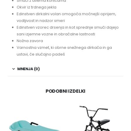
Smuči z dvema konicama
Okvir iz trdnega jekla
Edinstven dirkalni volan omogoča močnejši oprijem,
vodljivost in nadzor smeri
Edinstven vzorec drsenja in kot sprednje smuči dajejo
sani izjemne vozne in obračalne lastnosti
Nožna zavora
Varnostna vzmet, ki obrne snežnega dirkača in ga
ustavi, če slučajno padeš
MNENJA (0)
PODOBNI IZDELKI