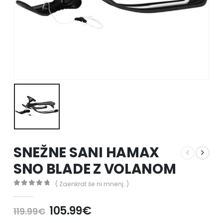
SNEŽNE SANI HAMAX
SNO BLADE Z VOLANOM
( Zaenkrat še ni mnenj. )
0
out of 5
105.99
€
119.99
€